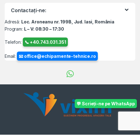
Contactați-ne:
Adresă:
Loc. Aroneanu nr. 199B, Jud. Iasi, România
Program:
L – V: 08:30 – 17:30
Telefon:
📞 +40.743.031.351
Email:
📧 office@echipamente-tehnice.ro
💬 Scrieți-ne pe WhatsApp