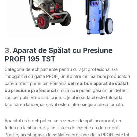
3.
Aparat de Spălat cu Presiune
PROFI 195 TST
Categoria de echipamente pentru curățat profesional s-a
îmbogățit și cu gama PROFI, unul dintre cei mai buni producători
care a oferit pieței din România
cel mai bun aparat de spălat
cu presiune profesional
căruia nu îi putem găsi niciun defect
sau cel puțin vreo slăbiciune. Oțelul inoxidabil este folosit la
fabricarea lancei, iar șasiul este dintr-o singură piesă turnată.
Aparatul este echipat cu un rezervor de apă incorporat, un
furtun cu tambur, dar și un sistem de injecție cu detergent.
Practic, acest aparat de spălat cu presiune de la PROFI este tot