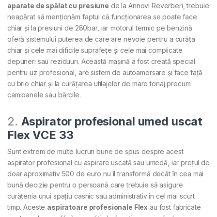
aparate de spălat cu presiune
de la Annovi Reverberi, trebuie
neapărat să menționăm faptul că funcționarea se poate face
chiar și la presiuni de 280bar, iar motorul termic pe benzină
oferă sistemului puterea de care are nevoie pentru a curăța
chiar și cele mai dificile suprafețe și cele mai complicate
depuneri sau reziduuri. Această mașină a fost creată special
pentru uz profesional, are sistem de autoamorsare și face față
cu brio chiar și la curățarea utilajelor de mare tonaj precum
camioanele sau bărcile.
2.
Aspirator profesional umed uscat
Flex VCE 33
Sunt extrem de multe lucruri bune de spus despre acest
aspirator profesional cu aspirare uscată sau umedă, iar prețul de
doar aproximativ 500 de euro nu îl transformă decât în cea mai
bună decizie pentru o persoană care trebuie să asigure
curățenia unui spațiu casnic sau administrativ în cel mai scurt
timp. Aceste
aspiratoare profesionale Flex
au fost fabricate