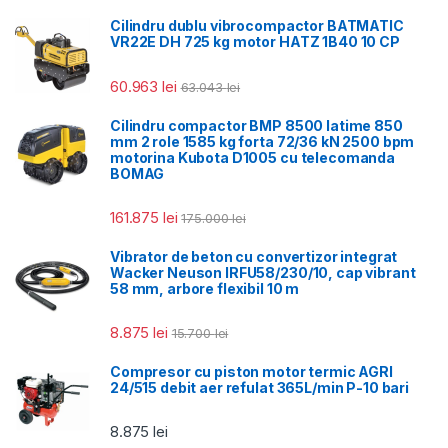
Cilindru dublu vibrocompactor BATMATIC
VR22E DH 725 kg motor HATZ 1B40 10 CP
60.963
lei
63.043
lei
Cilindru compactor BMP 8500 latime 850
mm 2 role 1585 kg forta 72/36 kN 2500 bpm
motorina Kubota D1005 cu telecomanda
BOMAG
161.875
lei
175.000
lei
Vibrator de beton cu convertizor integrat
Wacker Neuson IRFU58/230/10, cap vibrant
58 mm, arbore flexibil 10 m
8.875
lei
15.700
lei
Compresor cu piston motor termic AGRI
24/515 debit aer refulat 365L/min P-10 bari
8.875
lei