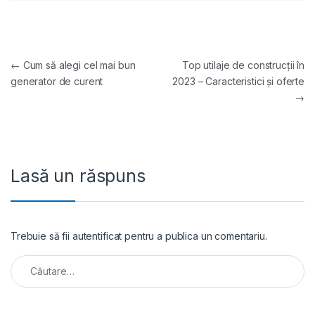
Navigare în articole
←
Cum să alegi cel mai bun
Top utilaje de construcții în
generator de curent
2023 – Caracteristici și oferte
→
Lasă un răspuns
Trebuie să fii
autentificat
pentru a publica un comentariu.
Caută după: