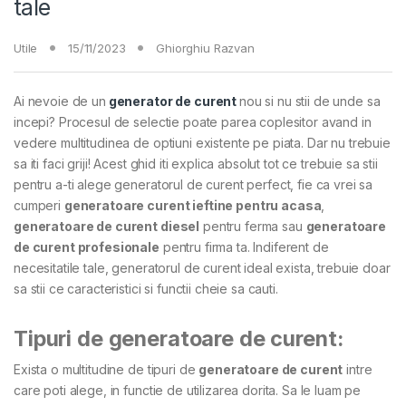
tale
Utile
15/11/2023
Ghiorghiu Razvan
Ai nevoie de un
generator de curent
nou si nu stii de unde sa
incepi? Procesul de selectie poate parea coplesitor avand in
vedere multitudinea de optiuni existente pe piata. Dar nu trebuie
sa iti faci griji! Acest ghid iti explica absolut tot ce trebuie sa stii
pentru a-ti alege generatorul de curent perfect, fie ca vrei sa
cumperi
generatoare curent ieftine pentru acasa
,
generatoare de curent diesel
pentru ferma sau
generatoare
de curent profesionale
pentru firma ta. Indiferent de
necesitatile tale, generatorul de curent ideal exista, trebuie doar
sa stii ce caracteristici si functii cheie sa cauti.
Tipuri de generatoare de curent:
Exista o multitudine de tipuri de
generatoare de curent
intre
care poti alege, in functie de utilizarea dorita. Sa le luam pe