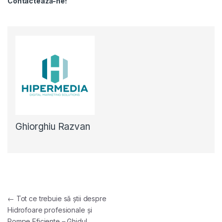
Contactează-ne!
Ghiorghiu Razvan
Navigare în articole
←
Tot ce trebuie să știi despre
Hidrofoare profesionale și
Pompe Eficiente – Ghidul