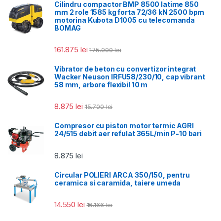
Cilindru compactor BMP 8500 latime 850
mm 2 role 1585 kg forta 72/36 kN 2500 bpm
motorina Kubota D1005 cu telecomanda
BOMAG
161.875
lei
175.000
lei
Vibrator de beton cu convertizor integrat
Wacker Neuson IRFU58/230/10, cap vibrant
58 mm, arbore flexibil 10 m
8.875
lei
15.700
lei
Compresor cu piston motor termic AGRI
24/515 debit aer refulat 365L/min P-10 bari
8.875
lei
Circular POLIERI ARCA 350/150, pentru
ceramica si caramida, taiere umeda
14.550
lei
16.166
lei