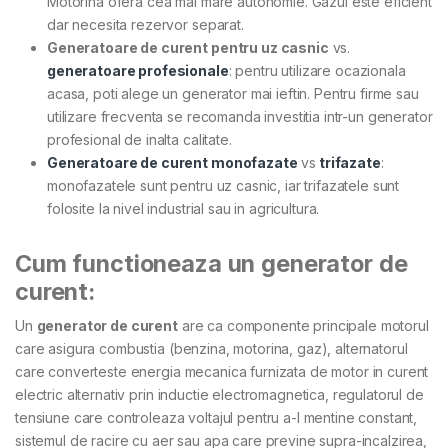
Motorina ofera cea mai mare autonomie. Gazul este eficient
dar necesita rezervor separat.
Generatoare de curent pentru uz casnic
vs.
generatoare profesionale
: pentru utilizare ocazionala
acasa, poti alege un generator mai ieftin. Pentru firme sau
utilizare frecventa se recomanda investitia intr-un generator
profesional de inalta calitate.
Generatoare de curent monofazate
vs
trifazate
:
monofazatele sunt pentru uz casnic, iar trifazatele sunt
folosite la nivel industrial sau in agricultura.
Cum functioneaza un generator de
curent:
Un
generator de curent
are ca componente principale motorul
care asigura combustia (benzina, motorina, gaz), alternatorul
care converteste energia mecanica furnizata de motor in curent
electric alternativ prin inductie electromagnetica, regulatorul de
tensiune care controleaza voltajul pentru a-l mentine constant,
sistemul de racire cu aer sau apa care previne supra-incalzirea,