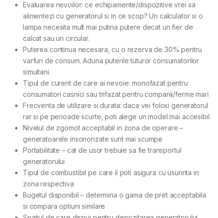
Evaluarea nevoilor: ce echipamente/dispozitive vrei sa
alimentezi cu generatorul si in ce scop? Un calculator si o
lampa necesita mult mai putina putere decat un fier de
calcat sau un circular.
Puterea continua necesara, cu o rezerva de 30% pentru
varfuri de consum. Aduna puterile tuturor consumatorilor
simultani.
Tipul de curent de care ai nevoie: monofazat pentru
consumatori casnici sau trifazat pentru companii/ferme mari
Frecventa de utilizare si durata: daca vei folosi generatorul
rar si pe perioade scurte, poti alege un model mai accesibil
Nivelul de zgomot acceptabil in zona de operare –
generatoarele insonorizate sunt mai scumpe
Portabilitate – cat de usor trebuie sa fie transportul
generatorului
Tipul de combustibil pe care il poti asigura cu usurinta in
zona respectiva
Bugetul disponibil – determina o gama de pret acceptabila
si compara optiuni similare
Spatiul de care dispui pentru depozitarea generatorului