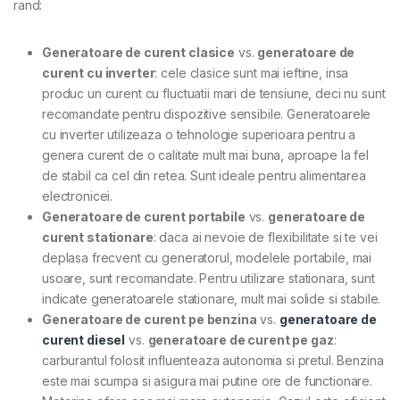
rand:
Generatoare de curent clasice
vs.
generatoare de
curent cu inverter
: cele clasice sunt mai ieftine, insa
produc un curent cu fluctuatii mari de tensiune, deci nu sunt
recomandate pentru dispozitive sensibile. Generatoarele
cu inverter utilizeaza o tehnologie superioara pentru a
genera curent de o calitate mult mai buna, aproape la fel
de stabil ca cel din retea. Sunt ideale pentru alimentarea
electronicei.
Generatoare de curent portabile
vs.
generatoare de
curent stationare
: daca ai nevoie de flexibilitate si te vei
deplasa frecvent cu generatorul, modelele portabile, mai
usoare, sunt recomandate. Pentru utilizare stationara, sunt
indicate generatoarele stationare, mult mai solide si stabile.
Generatoare de curent pe benzina
vs.
generatoare de
curent diesel
vs.
generatoare de curent pe gaz
:
carburantul folosit influenteaza autonomia si pretul. Benzina
este mai scumpa si asigura mai putine ore de functionare.