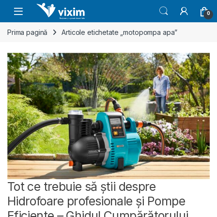
Skip to navigation
Skip to content
0
Prima pagină
Articole etichetate „motopompa apa”
Tot ce trebuie să știi despre
Hidrofoare profesionale și Pompe
Eficiente – Ghidul Cumpărătorului