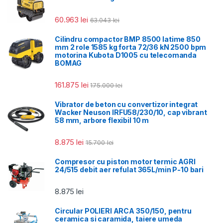
60.963
lei
63.043
lei
Cilindru compactor BMP 8500 latime 850
mm 2 role 1585 kg forta 72/36 kN 2500 bpm
motorina Kubota D1005 cu telecomanda
BOMAG
161.875
lei
175.000
lei
Vibrator de beton cu convertizor integrat
Wacker Neuson IRFU58/230/10, cap vibrant
58 mm, arbore flexibil 10 m
8.875
lei
15.700
lei
Compresor cu piston motor termic AGRI
24/515 debit aer refulat 365L/min P-10 bari
8.875
lei
Circular POLIERI ARCA 350/150, pentru
ceramica si caramida, taiere umeda