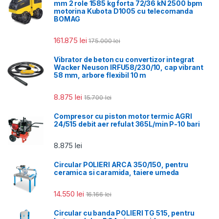
mm 2 role 1585 kg forta 72/36 kN 2500 bpm
motorina Kubota D1005 cu telecomanda
BOMAG
161.875
lei
175.000
lei
Vibrator de beton cu convertizor integrat
Wacker Neuson IRFU58/230/10, cap vibrant
58 mm, arbore flexibil 10 m
8.875
lei
15.700
lei
Compresor cu piston motor termic AGRI
24/515 debit aer refulat 365L/min P-10 bari
8.875
lei
Circular POLIERI ARCA 350/150, pentru
ceramica si caramida, taiere umeda
14.550
lei
16.166
lei
Circular cu banda POLIERI TG 515, pentru