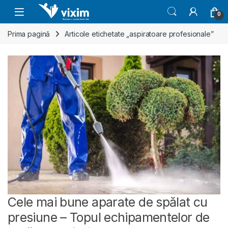
Skip to navigation
Skip to content
0
Prima pagină
Articole etichetate „aspiratoare profesionale”
Cele mai bune aparate de spălat cu
presiune – Topul echipamentelor de