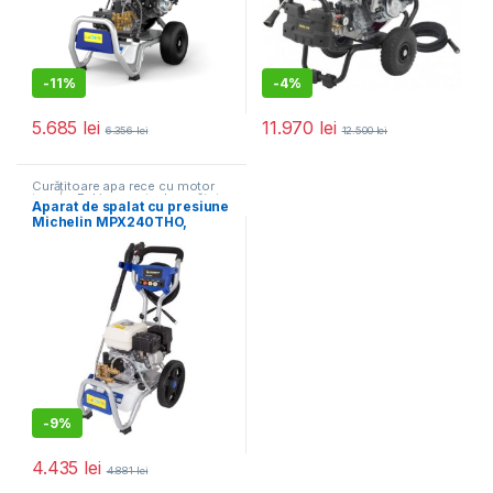
-
11%
-
4%
5.685
lei
11.970
lei
6.356
lei
12.500
lei
Curățitoare apa rece cu motor
termic
,
Echipamente de curățat
Aparat de spalat cu presiune
Michelin MPX240THO,
motor Honda, 240 bar, 690l,
4.9 CP
-
9%
4.435
lei
4.881
lei