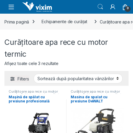
Skip to navigation
Skip to content
0
Prima pagină
Echipamente de curățat
Curățitoare apa 
Curățitoare apa rece cu motor
termic
Sortat după popularitate
Afișez toate cele 3 rezultate
Filters
Curățitoare apa rece cu motor
Curățitoare apa rece cu motor
termic
,
Echipamente de curățat
termic
,
Echipamente de curățat
Mașină de spălat cu
Masina de spalat cu
presiune profesională
presiune DeWALT
Annovi Reverberi 13CP
DXPW0010E profesionala
280bar 960l/h – AR1475
11.7CP 250bar 900l/h