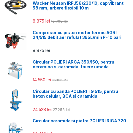
Wacker Neuson IRFU58/230/10, cap vibrant
58 mm, arbore flexibil 10 m
8.875
lei
15.700
lei
Compresor cu piston motor termic AGRI
24/515 debit aer refulat 365L/min P-10 bari
8.875
lei
Circular POLIERI ARCA 350/150, pentru
ceramica si caramida, taiere umeda
14.550
lei
16.166
lei
Circular cu banda POLIERI TG 515, pentru
beton celular, BCA si caramida
24.528
lei
27.253
lei
Circular caramida si piatra POLIERI RIGA 720