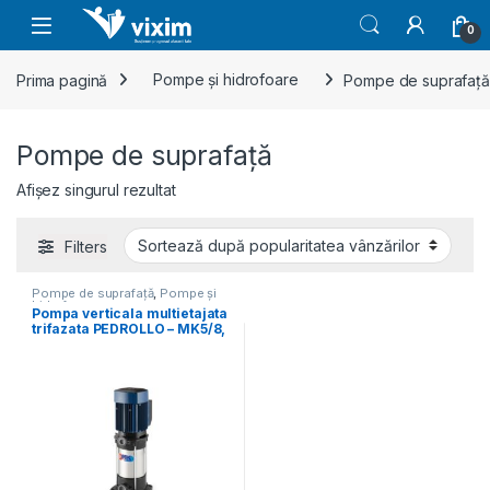
Skip to navigation
Skip to content
0
Prima pagină
Pompe și hidrofoare
Pompe de suprafață
Pompe de suprafață
Afișez singurul rezultat
Filters
Pompe de suprafață
,
Pompe și
hidrofoare
Pompa verticala multietajata
trifazata PEDROLLO – MK5/8,
Qmax 7.2 mc/h, Hmax 110
mCA