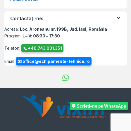
Contactați-ne:
Adresă:
Loc. Aroneanu nr. 199B, Jud. Iasi, România
Program:
L – V: 08:30 – 17:30
Telefon:
📞 +40.743.031.351
Email:
📧 office@echipamente-tehnice.ro
💬 Scrieți-ne pe WhatsApp