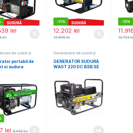
%
-
11%
-
13%
539
lei
12.202
lei
11.91
94
lei
13.696
lei
13.724
l
toare de curent și
Generatoare de curent și
ă
,
Generatoare
sudură
,
Generatoare
ice
electrice
ator portabil de
GENERATOR SUDURĂ
t si sudura
WAGT 220 DC BSB SE
field G-
0DC_EUROV,
zat, 6.1 kVA, curent
ra 40-220 A
%
77
lei
8.440
lei