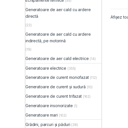
Echipamente termice
(55)
Generatoare de aer cald cu ardere
directă
Afișez to
(22)
Generatoare de aer cald cu ardere
indirectă, pe motorină
(19)
Generatoare de aer cald electrice
(14)
Generatoare electrice
(355)
Generatoare de curent monofazat
(112)
Generatoare de curent și sudură
(10)
Generatoare de curent trifazat
(162)
Generatoare insonorizate
(1)
Generatoare mari
(102)
Grădini, parcuri și păduri
(38)