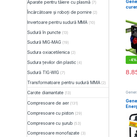
electr
Gener
Aparate pentru tăiere cu plasmă
(7)
curen
Încărcătoare și roboți de pornire
Pram
(2)
6.1 k
Invertoare pentru sudură MMA
(10)
40-2
Sudură în puncte
(13)
Sudură MIG-MAG
(19)
Sudura oxiacetilenica
(2)
-
4%
Sudura țevilor din plastic
(4)
8.8
Sudură TIG-WIG
(7)
Transformatoare pentru sudură MMA
(2)
Carote diamantate
Genera
(13)
sudur
electr
Gene
Compresoare de aer
(131)
Ener
Compresoare cu piston
(29)
Compresoare cu șurub
(53)
Compresoare monofazate
(3)