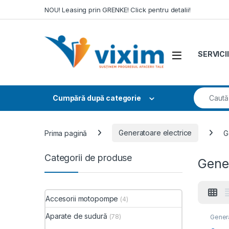
Skip to navigation
Skip to content
NOU! Leasing prin GRENKE! Click pentru detalii!
SERVICII
Search fo
Cumpără după categorie
Prima pagină
Generatoare electrice
G
Categorii de produse
Gener
Accesorii motopompe
(4)
Aparate de sudură
(78)
Genera
sudur