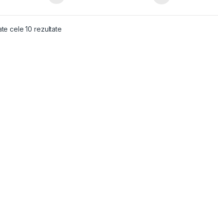
Sortat după popularitate
ate cele 10 rezultate