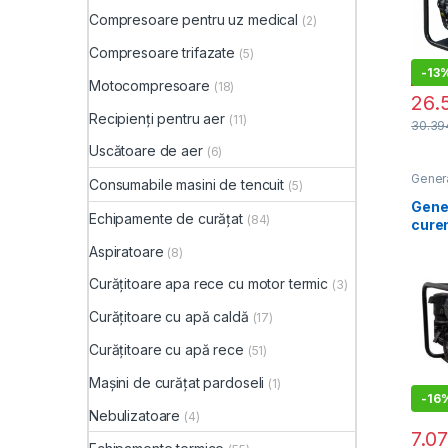
Compresoare pentru uz medical
(2)
Compresoare trifazate
(5)
-
13
Motocompresoare
(18)
26.
Recipienți pentru aer
(11)
30.3
Uscătoare de aer
(6)
Genera
Consumabile masini de tencuit
(5)
sudur
electr
Gener
Echipamente de curățat
(84)
curen
Green
Aspiratoare
(8)
EC22
trifa
Curățitoare apa rece cu motor termic
(3)
sudu
Curățitoare cu apă caldă
(17)
Curățitoare cu apă rece
(51)
Mașini de curățat pardoseli
(1)
-
16
Nebulizatoare
(4)
7.0