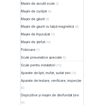
Masini de ascutit scule
(1)
Mașini de curățat
(4)
Mașini de găurit
(5)
Mașini de gaurit cu talpă magnetică
(8)
Mașini de înșurubat
(11)
Mașini de șlefuit
(10)
Polizoare
(7)
Scule pneumatice speciale
(5)
Scule pentru instalatori
(72)
Aparate de lipit, mufat, sudat țevi
(12)
Aparate de testare, verificare, inspecție
(5)
Dispozitive și mașini de desfundat țevi
(3)