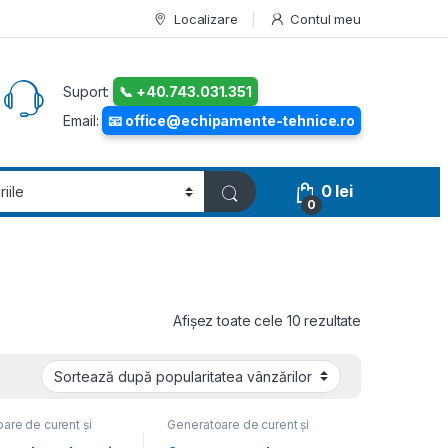
Localizare
Contul meu
Suport:
📞 +40.743.031.351
Email:
📧 office@echipamente-tehnice.ro
0
lei
0
Sortat după p
Afișez toate cele 10 rezultate
are de curent și
Generatoare de curent și
Generatoare
sudură
,
Generatoare