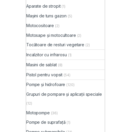
Aparate de stropit
(1)
Mașini de tuns gazon
(5)
Motocositoare
(2)
Motosape și motocultoare
(2)
Tocătoare de resturi vegetare
(2)
Incalzitor cu infrarosu
(1)
Masini de sablat
(8)
Pistol pentru vopsit
(54)
Pompe și hidrofoare
(120)
Grupuri de pompare și aplicații speciale
(12)
Motopompe
(36)
Pompe de suprafață
(1)
Pompe submersibile