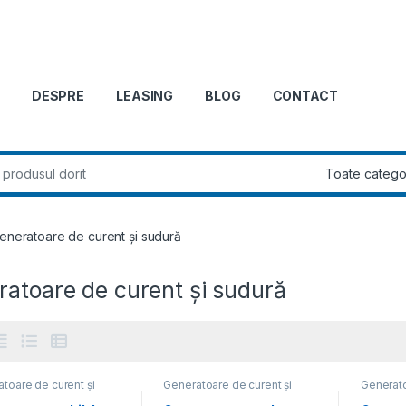
DESPRE
LEASING
BLOG
CONTACT
r:
eneratoare de curent și sudură
atoare de curent și sudură
toare de curent și
Generatoare de curent și
Generato
ă
,
Generatoare
sudură
,
Generatoare
sudură
,