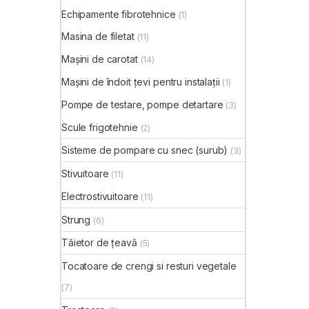
Echipamente fibrotehnice
(1)
Masina de filetat
(11)
Mașini de carotat
(14)
Mașini de îndoit țevi pentru instalații
(1)
Pompe de testare, pompe detartare
(3)
Scule frigotehnie
(2)
Sisteme de pompare cu snec (surub)
(3)
Stivuitoare
(11)
Electrostivuitoare
(11)
Strung
(6)
Tăietor de țeavă
(5)
Tocatoare de crengi si resturi vegetale
(7)