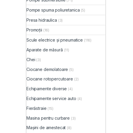
(71)
Pompe spuma poliuretanica
(5)
Presa hidraulica
(3)
Promoții
(16)
Scule electrice și pneumatice
(116)
Aparate de măsură
(11)
Chei
(3)
Ciocane demolatoare
(5)
Ciocane rotopercutoare
(2)
Echipamente diverse
(4)
Echipamente service auto
(4)
Fierăstraie
(15)
Masina pentru curbare
(3)
Mașini de amestecat
(8)