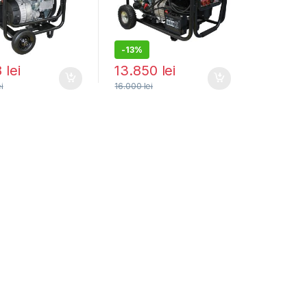
-
13%
8
lei
13.850
lei
ei
16.000
lei