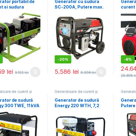
ice
electrice
electric
ator portabil de
Generator cu sudura
Genera
t si sudura
SC-200A, Putere max.
curent 
ac W220, trifazat,
5.5 kw, 230V, AVR,
WAGT 
VA, curent sudura
motor benzina
REZ 16
20 A
-
20%
-
8%
24.6
59
lei
5.586
lei
9.192
lei
6.996
lei
26.895
l
toare de curent și
Generatoare de curent și
Generato
ă
,
Generatoare
sudură
,
Generatoare
sudură
,
ice
electrice
electric
rator de sudură
Generator de sudură
Genera
gy 300 TWE, 11 kVA
Energy 220 WTH, 7,2
Putere
kVA
230V, 
benzin