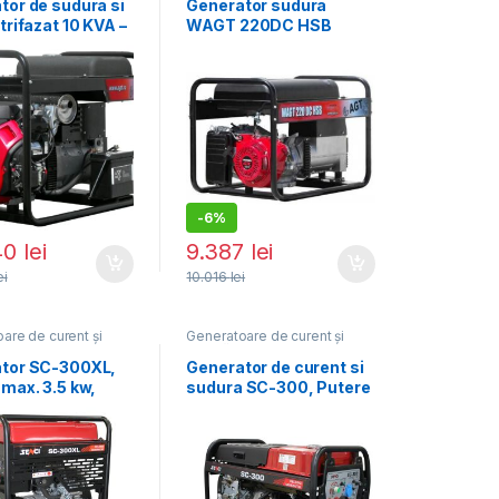
e
electrice
tor de sudura si
Generator sudura
trifazat 10 KVA –
WAGT 220DC HSB
300DC HSBE
L
-
6%
40
lei
9.387
lei
ei
10.016
lei
are de curent și
Generatoare de curent și
Generatoare
sudură
,
Generatoare
e
electrice
tor SC-300XL,
Generator de curent si
 max. 3.5 kw,
sudura SC-300, Putere
AVR, motor
max. 3.5 kw, 230V,
a
curent sudura 300A DE