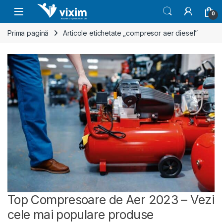
Skip to navigation
Skip to content
0
Prima pagină
Articole etichetate „compresor aer diesel”
Top Compresoare de Aer 2023 – Vezi
cele mai populare produse