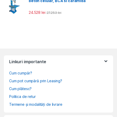
beton celular, BCA si caramida
24.528
lei
27.253
lei
Linkuri importante
Cum cumpăr?
Cum pot cumpără prin Leasing?
Cum plătesc?
Politica de retur
Termene și modalități de livrare