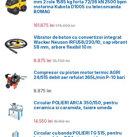
mm 2 role 1585 kg forta 72/36 kN 2500 bpm
motorina Kubota D1005 cu telecomanda
BOMAG
161.875
lei
175.000
lei
Vibrator de beton cu convertizor integrat
Wacker Neuson IRFU58/230/10, cap vibrant
58 mm, arbore flexibil 10 m
8.875
lei
15.700
lei
Compresor cu piston motor termic AGRI
24/515 debit aer refulat 365L/min P-10 bari
8.875
lei
Circular POLIERI ARCA 350/150, pentru
ceramica si caramida, taiere umeda
14.550
lei
16.166
lei
Circular cu banda POLIERI TG 515, pentru