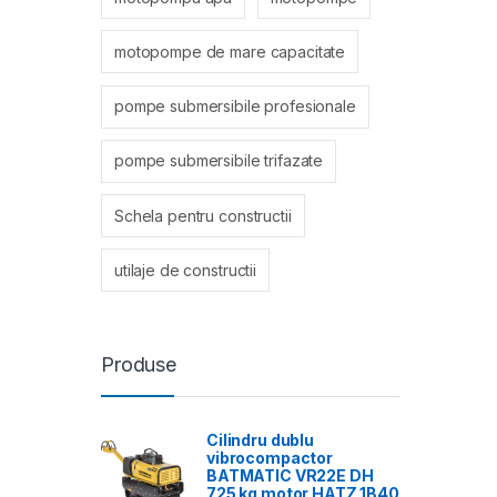
motopompe de mare capacitate
pompe submersibile profesionale
pompe submersibile trifazate
Schela pentru constructii
utilaje de constructii
Produse
Cilindru dublu
vibrocompactor
BATMATIC VR22E DH
725 kg motor HATZ 1B40