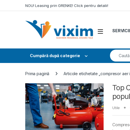
Skip to navigation
Skip to content
NOU! Leasing prin GRENKE! Click pentru detalii!
SERVICII
Search fo
Cumpără după categorie
Prima pagină
Articole etichetate „compresor aer in
Top C
popu
Utile
Compresoar