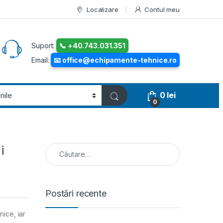
Localizare
Contul meu
Suport:
📞 +40.743.031.351
Email:
📧 office@echipamente-tehnice.ro
0
lei
0
Caută după:
i
Postări recente
nice, iar