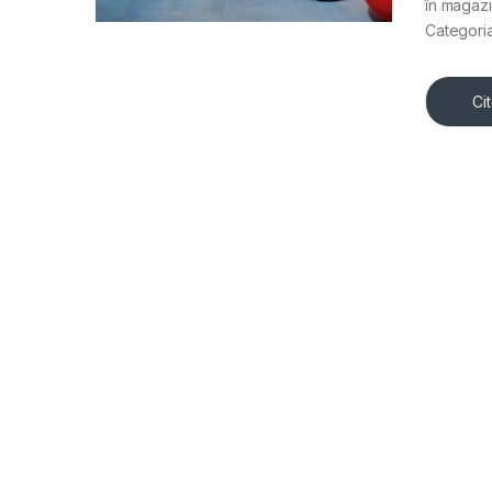
în magazi
Categori
Ci