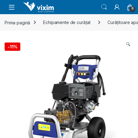
Skip to navigation
Skip to content
0
Prima pagină
Echipamente de curățat
Curățitoare ap
🔍
-
11%