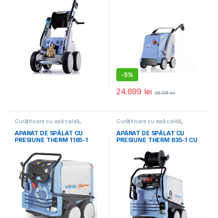
-
5%
24.699
lei
26.031
lei
Curățitoare cu apă caldă
,
Curățitoare cu apă caldă
,
Echipamente de curățat
Echipamente de curățat
APARAT DE SPĂLAT CU
APARAT DE SPĂLAT CU
PRESIUNE THERM 1165-1
PRESIUNE THERM 635-1 CU
FĂRĂ TAMBUR CU FURTUN
TAMBUR CU FURTUN
K41353
K413491