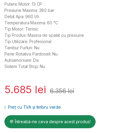
Putere Motor: 13 CP
Presiune Maxima: 280 bar
Debit Apa: 960 l/h
Temperatura Maxima: 60 °C
Tip Motor: Termic
Tip Produs: Masina de spalat cu presiune
Tip Utilizare: Profesional
Tambur Furtun: Nu
Perie Rotativa Pardoseli: Nu
Autoamorsare: Da
Sistem Total Stop: Nu
5.685
lei
6.356
lei
ℹ️
Preț cu TVA și timbru verde
💬 Întreabă-ne ceva despre acest produs!