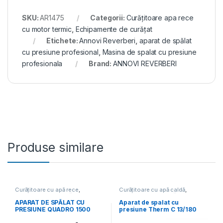
SKU:
AR1475
Categorii:
Curățitoare apa rece
cu motor termic
,
Echipamente de curățat
Etichete:
Annovi Reverberi
,
aparat de spălat
cu presiune profesional
,
Masina de spalat cu presiune
profesionala
Brand:
ANNOVI REVERBERI
Produse similare
Curățitoare cu apă rece
,
Curățitoare cu apă caldă
,
Echipamente de curățat
Echipamente de curățat
APARAT DE SPĂLAT CU
Aparat de spalat cu
PRESIUNE QUADRO 1500
presiune Therm C 13/180
TST K40426
fara tambur, Kranzle