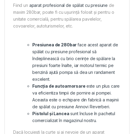
Fiind un
aparat profesional de spălat cu presiune
de
maxim 280bar, poate fi cu ușurință folosit și pentru o
unitate comercială, pentru spălarea pavelelor,
covoarelor, autoturismelor, etc.
Presiunea de 280bar
face acest aparat de
spălat cu presiune profesional să
îndeplinească cu brio cerințe de spălare la
presiuni foarte înalte, iar motorul termic pe
benzină ajută pompa să dea un randament
excelent.
Funcția de autoamorsare
este un plus care
va eficientiza timpii de pornire ai pompei.
Aceasta este o echipare din fabrică a mașinii
de spălat cu presiune Annovi Reverberi.
Pistolul și Lancea
sunt încluse în pachetul
comercializat în magazinul nostru.
Dacă locuiești la curte și ai nevoie de un aparat