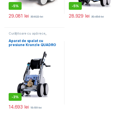
-
5%
-
5%
29.081
lei
28.929
lei
30.622
lei
30.454
lei
Curățitoare cu apă rece
,
Echipamente de curățat
Aparat de spalat cu
presiune Kranzle QUADRO
1200 TST cu sasiu din otel
inox
-
3%
14.693
lei
15.151
lei