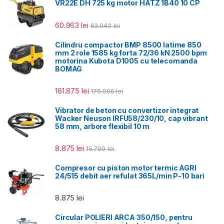
VR22E DH 725 kg motor HATZ 1B40 10 CP
60.963
lei
63.043
lei
Cilindru compactor BMP 8500 latime 850
mm 2 role 1585 kg forta 72/36 kN 2500 bpm
motorina Kubota D1005 cu telecomanda
BOMAG
161.875
lei
175.000
lei
Vibrator de beton cu convertizor integrat
Wacker Neuson IRFU58/230/10, cap vibrant
58 mm, arbore flexibil 10 m
8.875
lei
15.700
lei
Compresor cu piston motor termic AGRI
24/515 debit aer refulat 365L/min P-10 bari
8.875
lei
Circular POLIERI ARCA 350/150, pentru