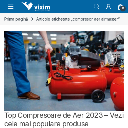
Skip to navigation
Skip to content
0
Prima pagină
Articole etichetate „compresor aer airmaster”
Top Compresoare de Aer 2023 – Vezi
cele mai populare produse