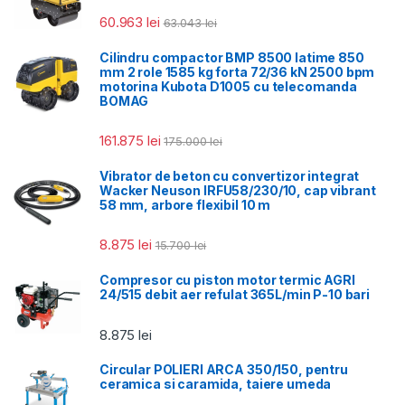
60.963
lei
63.043
lei
Cilindru compactor BMP 8500 latime 850
mm 2 role 1585 kg forta 72/36 kN 2500 bpm
motorina Kubota D1005 cu telecomanda
BOMAG
161.875
lei
175.000
lei
Vibrator de beton cu convertizor integrat
Wacker Neuson IRFU58/230/10, cap vibrant
58 mm, arbore flexibil 10 m
8.875
lei
15.700
lei
Compresor cu piston motor termic AGRI
24/515 debit aer refulat 365L/min P-10 bari
8.875
lei
Circular POLIERI ARCA 350/150, pentru
ceramica si caramida, taiere umeda