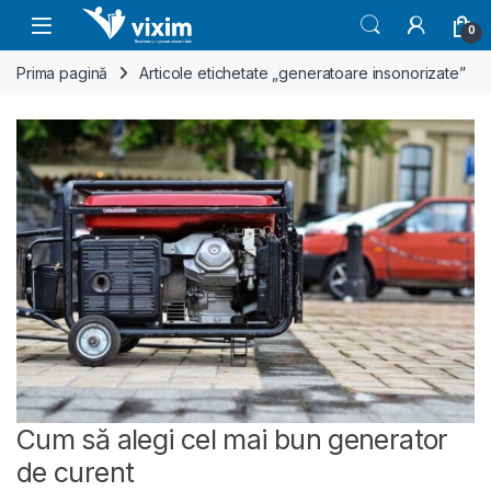
Skip to navigation
Skip to content
0
Prima pagină
Articole etichetate „generatoare insonorizate”
Cum să alegi cel mai bun generator
de curent