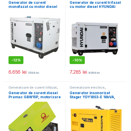
Generatoare mari
Generatoare mari
Generator de curent
Generator de curent trifazat
monofazat cu motor diesel
cu motor diesel HYUNDAI
HYUNDAI DHY8600SE
DHY8600SE-T ideal pentru
insonorizat, 6,5 kVA
invertoarele hibrid cu
comanda pe 2 fire
-
12%
-
10%
6.656
lei
7.285
lei
7.554
lei
8.094
lei
Generatoare de curent trifazat
,
Generatoare electrice
,
Generatoare electrice
,
Generatoare mari
Generator de curent diesel
Generator insonorizat
Generatoare mari
Pramac GBW15P, motorizare
Stager YDY18S3-E 18kVA,
Perkins, trifazat, 14.31 kVA,
23A, 1500rpm, trifazat,
cu carcasa insonorizanta
diesel