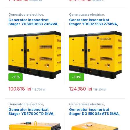
Generatoare electrice
,
Generatoare electrice
,
Generatoare mari
Generatoare mari
Generator insonorizat
Generator insonorizat
Stager YDSD206S3 206kVA,
Stager YDSD275S3 275kVA,
271A, 1500rpm, trifazat,
361A, 1500rpm, trifazat,
diesel
diesel
-
11%
-
10%
100.818
lei
124.380
lei
112.704
lei
138.201
lei
Generatoare electrice
,
Generatoare electrice
,
Generatoare mari
Generatoare mari
Generator insonorizat
Generator insonorizat
Stager YDE7000TD 5kVA,
Stager DG 5500S+ATS 5kVA,
20A, 3000rpm, monofazat,
monofazat, diesel, pornire
diesel, pornire electrica
electrica, automatizare