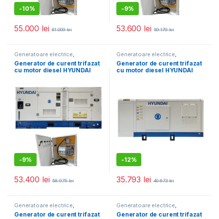
-
10%
-
9%
55.000
lei
53.600
lei
61.009
lei
59.179
lei
Generatoare electrice
,
Generatoare electrice
,
Generatoare mari
Generatoare mari
Generator de curent trifazat
Generator de curent trifazat
cu motor diesel HYUNDAI
cu motor diesel HYUNDAI
DHY50L cu panou
DHY30L cu panou
automatizare (ATS) inclus
automatizare (ATS) inclus
-
9%
-
12%
53.400
lei
35.793
lei
58.975
lei
40.673
lei
Generatoare electrice
,
Generatoare electrice
,
Generatoare mari
Generatoare mari
Generator de curent trifazat
Generator de curent trifazat