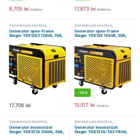
8.705
lei
17.873
lei
9.243
lei
19.859
lei
Generatoare electrice
,
Generatoare electrice
,
Generatoare mari
Generatoare mari
Generator open-frame
Generator open-frame
Stager YDE12E3 12kVA, 16A,
Stager YDE12E 10kVA, 39A,
3000rpm, trifazat, diesel,
3000rpm, monofazat,
pornire electrica
diesel, pornire electrica
-
10%
15.517
lei
17.708
lei
17.241
lei
Generatoare electrice
,
Generatoare electrice
,
Generatoare mari
Generatoare mari
Generator insonorizat
Generator insonorizat
Stager YDE13TA 10kVA, 39A,
Stager YDE13TA-TA3 11kVA,
3000rpm, monofazat,
3000rpm, dual, diesel,