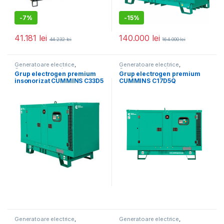
-
7%
-
15%
41.181
lei
140.000
lei
44.232
lei
164.000
lei
Generatoare electrice
,
Generatoare electrice
,
Generatoare mari
Generatoare mari
Grup electrogen premium
Grup electrogen premium
insonorizat CUMMINS C33D5
CUMMINS C17D5Q
Enclose – 33 kVA,
Insonorizat – 16.5 kVA
automatizare optionala
Generatoare electrice
,
Generatoare electrice
,