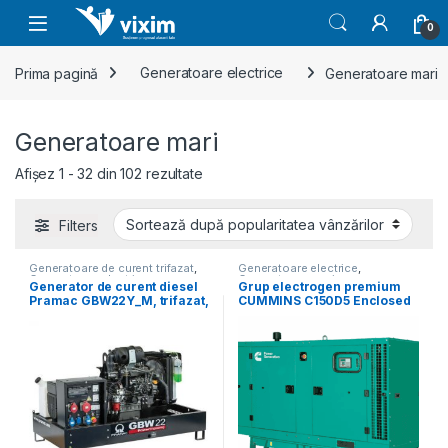
Skip to navigation
Skip to content
0
Prima pagină
Generatoare electrice
Generatoare mari
Generatoare mari
Sortat după popularitate
Afișez 1 - 32 din 102 rezultate
Filters
Generatoare de curent trifazat
,
Generatoare electrice
,
Generatoare electrice
,
Generatoare mari
Generator de curent diesel
Grup electrogen premium
Generatoare mari
Pramac GBW22Y_M, trifazat,
CUMMINS C150D5 Enclosed
19.03 kVA, panou manual,
– 150 kVA (insonorizat)
fara carcasa insonorizata