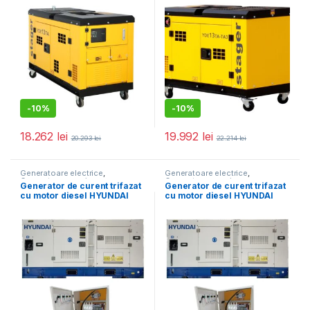
diesel, pornire electrica
pornire electrica
-
10%
-
10%
18.262
lei
19.992
lei
20.293
lei
22.214
lei
Generatoare electrice
,
Generatoare electrice
,
Generatoare mari
Generatoare mari
Generator de curent trifazat
Generator de curent trifazat
cu motor diesel HYUNDAI
cu motor diesel HYUNDAI
DHY70L cu panou de
DHY60L cu panou de
automatizare (ATS) inclus
automatizare (ATS) inclus