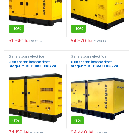
-
10%
-
10%
51.940
lei
54.970
lei
57.711
lei
61.078
lei
Generatoare electrice
,
Generatoare electrice
,
Generatoare mari
Generatoare mari
Generator insonorizat
Generator insonorizat
Stager YDSD138S3 138kVA,
Stager YDSD165S3 165kVA,
180A, 1500rpm, trifazat,
217A, 1500rpm, trifazat,
diesel
diesel
-
8%
-
3%
74.159
lei
94.440
lei
80.609
lei
97.363
lei