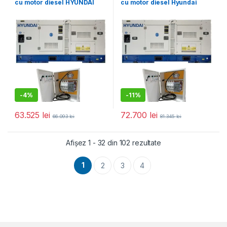
cu motor diesel HYUNDAI
cu motor diesel Hyundai
DHY80L cu panou
DHY100L cu panou de
automatizare (ATS) inclus
automatizare (ATS) incus
-
4%
-
11%
63.525
lei
72.700
lei
66.093
lei
81.345
lei
Sortat după populari
Afișez 1 - 32 din 102 rezultate
1
2
3
4