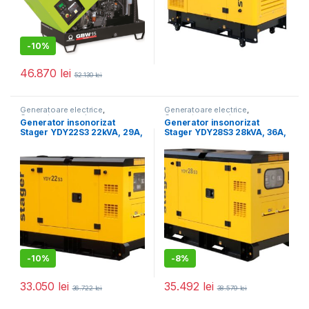
-
10%
46.870
lei
52.130
lei
Generatoare electrice
,
Generatoare electrice
,
Generatoare mari
Generatoare mari
Generator insonorizat
Generator insonorizat
Stager YDY22S3 22kVA, 29A,
Stager YDY28S3 28kVA, 36A,
1500rpm, trifazat, diesel
1500rpm, trifazat, diesel
-
10%
-
8%
33.050
lei
35.492
lei
36.722
lei
38.579
lei