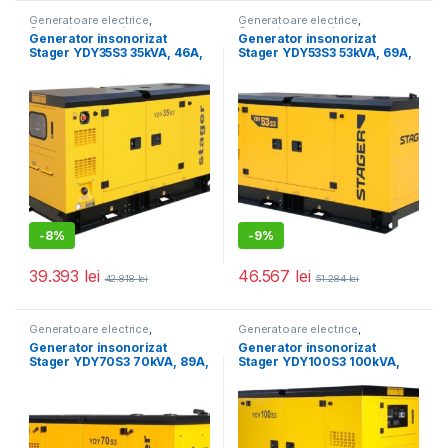
Generatoare electrice
,
Generatoare electrice
,
Generatoare mari
Generatoare mari
Generator insonorizat
Generator insonorizat
Stager YDY35S3 35kVA, 46A,
Stager YDY53S3 53kVA, 69A,
1500rpm, trifazat, diesel
1500rpm, trifazat, diesel
-
8%
-
9%
39.393
lei
46.567
lei
42.818
lei
51.284
lei
Generatoare electrice
,
Generatoare electrice
,
Generatoare mari
Generatoare mari
Generator insonorizat
Generator insonorizat
Stager YDY70S3 70kVA, 89A,
Stager YDY100S3 100kVA,
1500rpm, trifazat, diesel
130A, 1500rpm, trifazat,
diesel