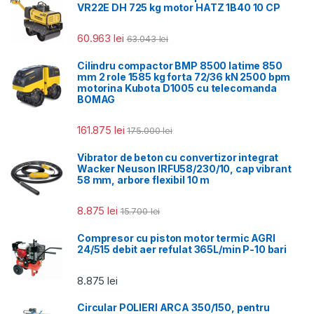
VR22E DH 725 kg motor HATZ 1B40 10 CP
60.963
lei
63.043
lei
Cilindru compactor BMP 8500 latime 850
mm 2 role 1585 kg forta 72/36 kN 2500 bpm
motorina Kubota D1005 cu telecomanda
BOMAG
161.875
lei
175.000
lei
Vibrator de beton cu convertizor integrat
Wacker Neuson IRFU58/230/10, cap vibrant
58 mm, arbore flexibil 10 m
8.875
lei
15.700
lei
Compresor cu piston motor termic AGRI
24/515 debit aer refulat 365L/min P-10 bari
8.875
lei
Circular POLIERI ARCA 350/150, pentru