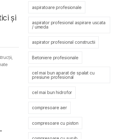
aspiratoare profesionale
ici și
aspirator profesional aspirare uscata
/ umeda
aspirator profesional constructii
rucții,
Betoniere profesionale
nate
cel mai bun aparat de spalat cu
presiune profesional
cel mai bun hidrofor
compresoare aer
compresoare cu piston
–
compresoare cu surub