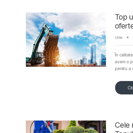
Top u
ofert
Utile
În calitat
avem o pr
pentru a 
Ci
Cele 