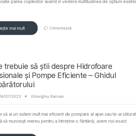
poate parea coplesitor avand in vedere multitudinea de optiuni exist
tește mai mult
Comentează
e trebuie să știi despre Hidrofoare
sionale și Pompe Eficiente – Ghidul
ărătorului
14/07/2023
Ghiorghiu Razvan
ei să ai un sistem mult mai eficient de pompare al apei sau te-ai săturat
ă să muncești mereu pentru a întreține o fântână, avem noi exact