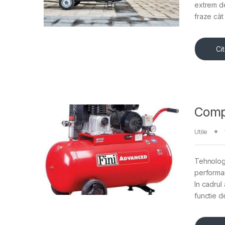
extrem de
fraze cât
Ci
Compr
Utile
Tehnologi
performa
In cadrul 
functie d