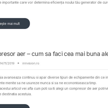
 importante care vor determina eficiența noului tău generator de cure
tește mai mult
esor aer – cum sa faci cea mai buna al
14/11/2019
innvision.ro
a avanseaza continuu si apar diverse tipuri de echipamente din ce i
nte menite sa ne usureze munca si sa ne economiseasca timp.
acestui articol vei afla cum poti sa iti alegi un compresor de aer potrivi
e destinatia acestuia.