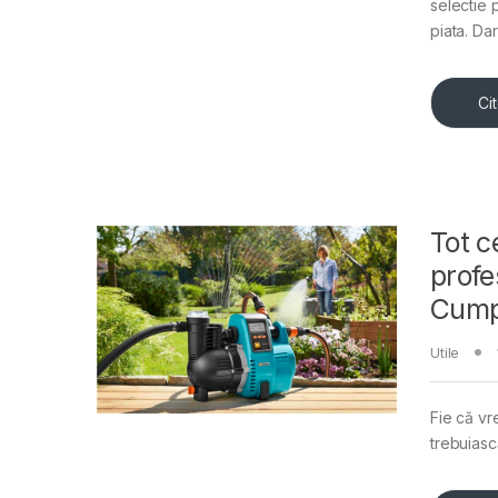
selectie 
piata. Dar
Ci
Tot c
profe
Cump
Utile
Fie că vr
trebuiasc