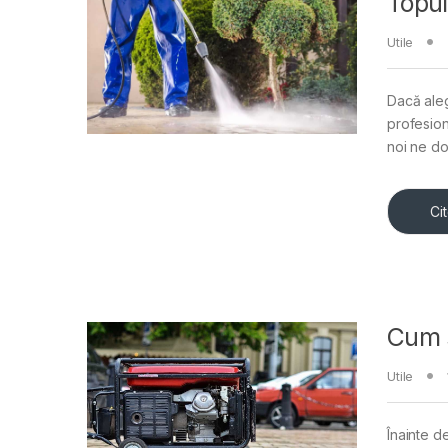
Topul
Utile
Dacă aleg
profesion
noi ne do
Ci
Cum s
Utile
Înainte d