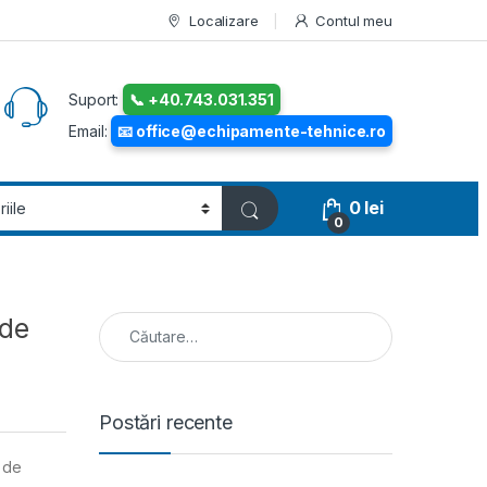
Localizare
Contul meu
Suport:
📞 +40.743.031.351
Email:
📧 office@echipamente-tehnice.ro
0
lei
0
Caută după:
 de
Postări recente
l de