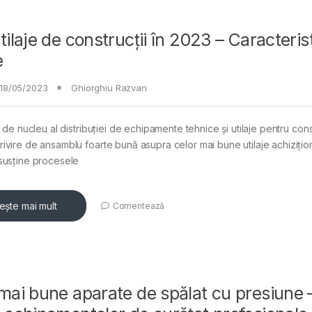
tilaje de construcții în 2023 – Caracterist
e
18/05/2023
Ghiorghiu Razvan
e de nucleu al distribuției de echipamente tehnice și utilaje pentru const
ivire de ansamblu foarte bună asupra celor mai bune utilaje achizițio
susține procesele
tește mai mult
Comentează
mai bune aparate de spălat cu presiune 