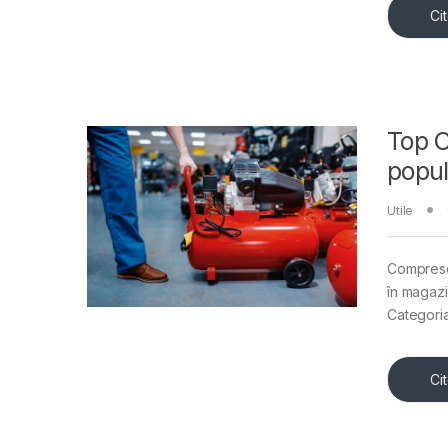
Ci
Top C
popu
Utile
Compresoar
în magazi
Categori
Ci