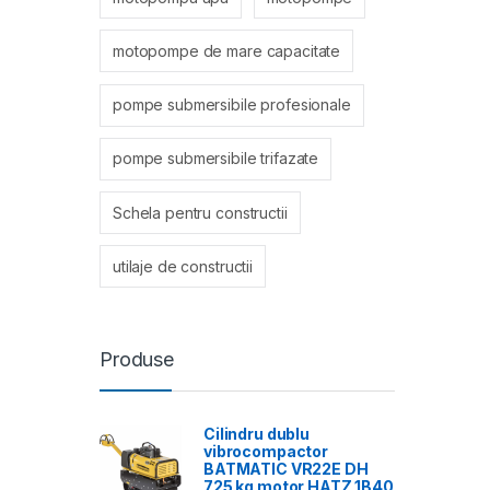
motopompe de mare capacitate
pompe submersibile profesionale
pompe submersibile trifazate
Schela pentru constructii
utilaje de constructii
Produse
Cilindru dublu
vibrocompactor
BATMATIC VR22E DH
725 kg motor HATZ 1B40