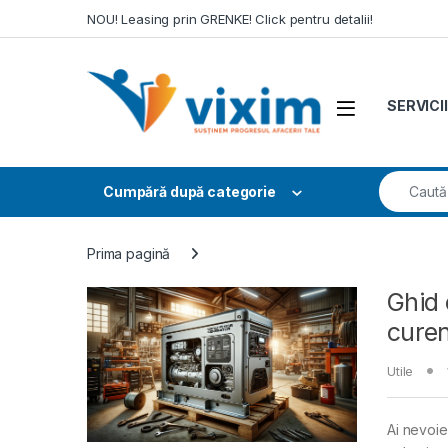
Skip to navigation
Skip to content
NOU! Leasing prin GRENKE! Click pentru detalii!
SERVICII
Search fo
Cumpără după categorie
Prima pagină
Ghid 
curen
Utile
Ai nevoie