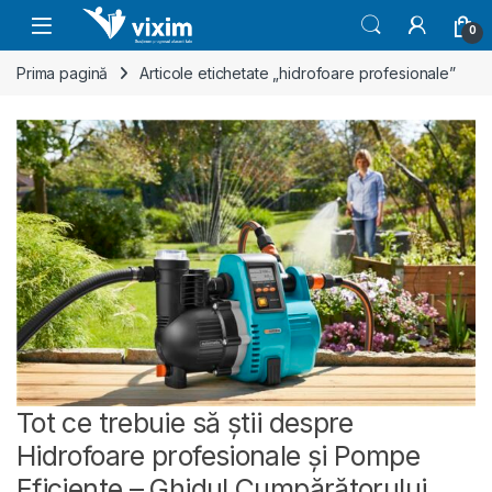
Skip to navigation
Skip to content
0
Prima pagină
Articole etichetate „hidrofoare profesionale”
Tot ce trebuie să știi despre
Hidrofoare profesionale și Pompe
Eficiente – Ghidul Cumpărătorului