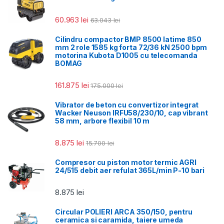
60.963
lei
63.043
lei
Cilindru compactor BMP 8500 latime 850
mm 2 role 1585 kg forta 72/36 kN 2500 bpm
motorina Kubota D1005 cu telecomanda
BOMAG
161.875
lei
175.000
lei
Vibrator de beton cu convertizor integrat
Wacker Neuson IRFU58/230/10, cap vibrant
58 mm, arbore flexibil 10 m
8.875
lei
15.700
lei
Compresor cu piston motor termic AGRI
24/515 debit aer refulat 365L/min P-10 bari
8.875
lei
Circular POLIERI ARCA 350/150, pentru
ceramica si caramida, taiere umeda