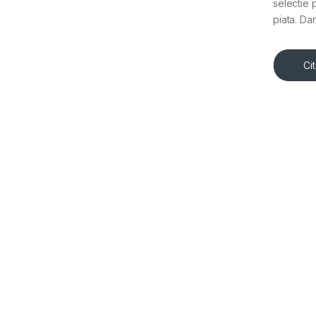
selectie 
piata. Dar
Ci