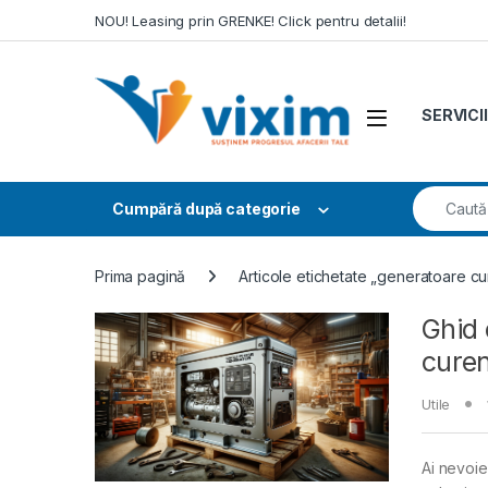
Skip to navigation
Skip to content
NOU! Leasing prin GRENKE! Click pentru detalii!
SERVICII
Search fo
Cumpără după categorie
Prima pagină
Articole etichetate „generatoare cu
Ghid 
curen
Utile
Ai nevoie