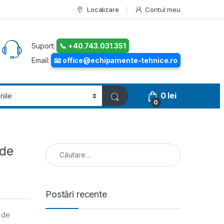
Localizare
Contul meu
Suport:
📞 +40.743.031.351
Email:
📧 office@echipamente-tehnice.ro
0
lei
0
Caută după:
 de
Postări recente
l de