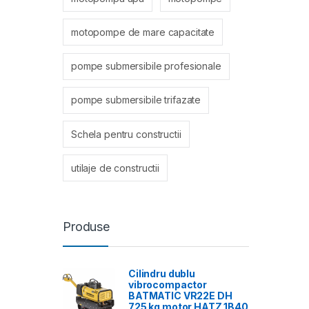
motopompe de mare capacitate
pompe submersibile profesionale
pompe submersibile trifazate
Schela pentru constructii
utilaje de constructii
Produse
Cilindru dublu
vibrocompactor
BATMATIC VR22E DH
725 kg motor HATZ 1B40