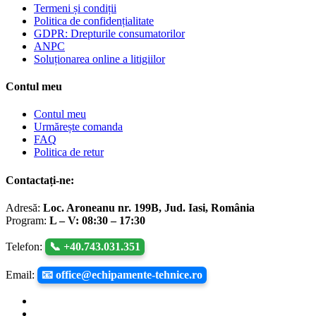
Termeni și condiții
Politica de confidențialitate
GDPR: Drepturile consumatorilor
ANPC
Soluționarea online a litigiilor
Contul meu
Contul meu
Urmărește comanda
FAQ
Politica de retur
Contactați-ne:
Adresă:
Loc. Aroneanu nr. 199B, Jud. Iasi, România
Program:
L – V: 08:30 – 17:30
Telefon:
📞 +40.743.031.351
Email:
📧 office@echipamente-tehnice.ro