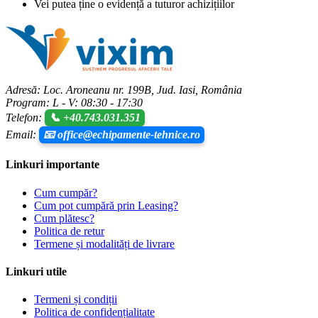
Vei putea ține o evidență a tuturor achizițiilor
Adresă: Loc. Aroneanu nr. 199B, Jud. Iasi, România
Program: L - V: 08:30 - 17:30
Telefon:
📞 +40.743.031.351
Email:
📧 office@echipamente-tehnice.ro
Linkuri importante
Cum cumpăr?
Cum pot cumpără prin Leasing?
Cum plătesc?
Politica de retur
Termene și modalități de livrare
Linkuri utile
Termeni și condiții
Politica de confidențialitate