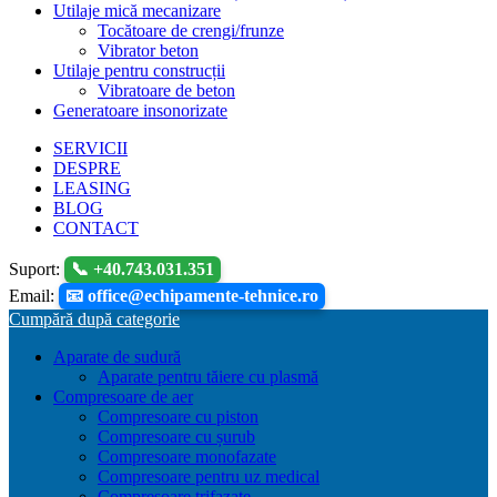
Utilaje mică mecanizare
Tocătoare de crengi/frunze
Vibrator beton
Utilaje pentru construcții
Vibratoare de beton
Generatoare insonorizate
SERVICII
DESPRE
LEASING
BLOG
CONTACT
Suport:
📞 +40.743.031.351
Email:
📧 office@echipamente-tehnice.ro
Cumpără după categorie
Aparate de sudură
Aparate pentru tăiere cu plasmă
Compresoare de aer
Compresoare cu piston
Compresoare cu șurub
Compresoare monofazate
Compresoare pentru uz medical
Compresoare trifazate