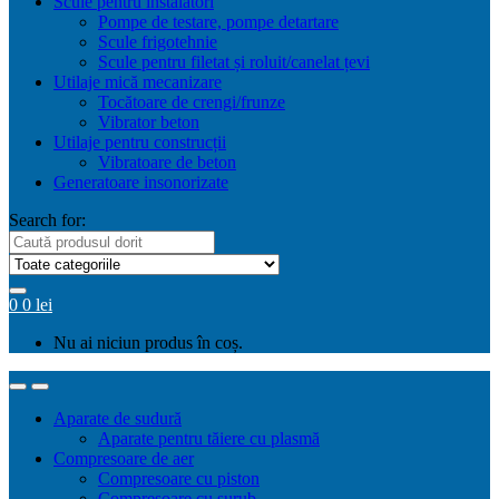
Scule pentru instalatori
Pompe de testare, pompe detartare
Scule frigotehnie
Scule pentru filetat și roluit/canelat țevi
Utilaje mică mecanizare
Tocătoare de crengi/frunze
Vibrator beton
Utilaje pentru construcții
Vibratoare de beton
Generatoare insonorizate
Search for:
0
0
lei
Nu ai niciun produs în coș.
Aparate de sudură
Aparate pentru tăiere cu plasmă
Compresoare de aer
Compresoare cu piston
Compresoare cu șurub