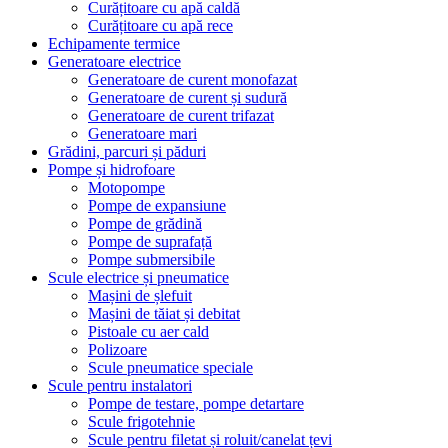
Curățitoare cu apă caldă
Curățitoare cu apă rece
Echipamente termice
Generatoare electrice
Generatoare de curent monofazat
Generatoare de curent și sudură
Generatoare de curent trifazat
Generatoare mari
Grădini, parcuri și păduri
Pompe și hidrofoare
Motopompe
Pompe de expansiune
Pompe de grădină
Pompe de suprafață
Pompe submersibile
Scule electrice și pneumatice
Mașini de șlefuit
Mașini de tăiat și debitat
Pistoale cu aer cald
Polizoare
Scule pneumatice speciale
Scule pentru instalatori
Pompe de testare, pompe detartare
Scule frigotehnie
Scule pentru filetat și roluit/canelat țevi