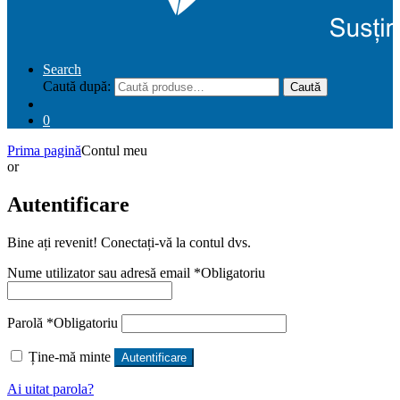
Search
Caută după:
Caută
0
Prima pagină
Contul meu
or
Autentificare
Bine ați revenit! Conectați-vă la contul dvs.
Nume utilizator sau adresă email
*
Obligatoriu
Parolă
*
Obligatoriu
Ține-mă minte
Autentificare
Ai uitat parola?