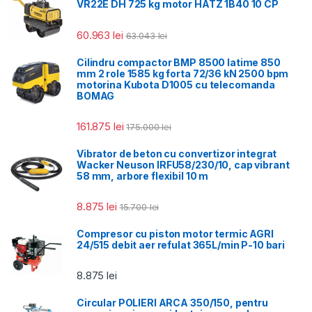
VR22E DH 725 kg motor HATZ 1B40 10 CP
60.963
lei
63.043
lei
Cilindru compactor BMP 8500 latime 850
mm 2 role 1585 kg forta 72/36 kN 2500 bpm
motorina Kubota D1005 cu telecomanda
BOMAG
161.875
lei
175.000
lei
Vibrator de beton cu convertizor integrat
Wacker Neuson IRFU58/230/10, cap vibrant
58 mm, arbore flexibil 10 m
8.875
lei
15.700
lei
Compresor cu piston motor termic AGRI
24/515 debit aer refulat 365L/min P-10 bari
8.875
lei
Circular POLIERI ARCA 350/150, pentru