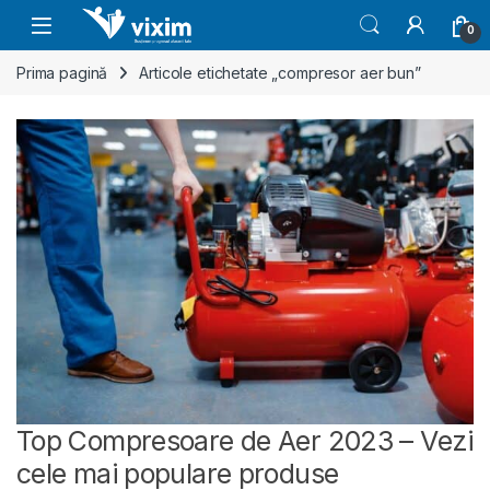
Skip to navigation
Skip to content
0
Prima pagină
Articole etichetate „compresor aer bun”
Top Compresoare de Aer 2023 – Vezi
cele mai populare produse