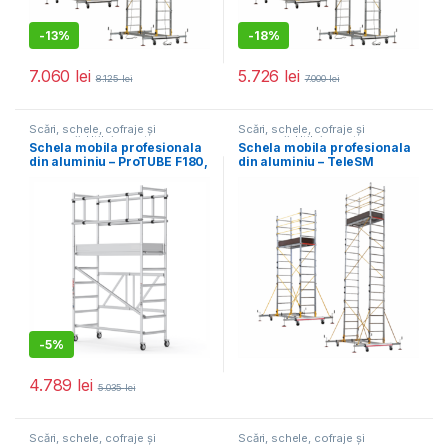
-
13%
-
18%
7.060
lei
5.726
lei
8.125
lei
7.000
lei
Scări, schele, cofraje și
Scări, schele, cofraje și
accesorii
,
Utilaje pentru
accesorii
,
Utilaje pentru
Schela mobila profesionala
Schela mobila profesionala
construcții
construcții
din aluminiu – ProTUBE F180,
din aluminiu – TeleSM
H lucru 3,6 m
SM640
-
5%
4.789
lei
5.035
lei
Scări, schele, cofraje și
Scări, schele, cofraje și