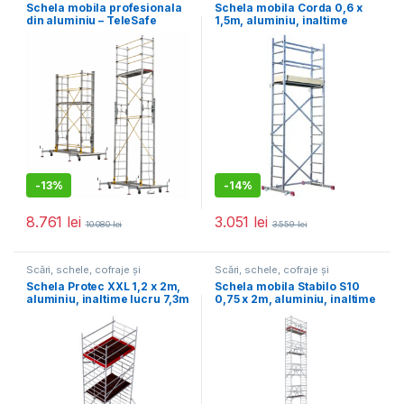
accesorii
,
Utilaje pentru
accesorii
,
Utilaje pentru
Schela mobila profesionala
Schela mobila Corda 0,6 x
construcții
construcții
din aluminiu – TeleSafe
1,5m, aluminiu, inaltime
S008XL
lucru 5m (A+B)
-
13%
-
14%
8.761
lei
3.051
lei
10.080
lei
3.559
lei
Scări, schele, cofraje și
Scări, schele, cofraje și
accesorii
,
Utilaje pentru
accesorii
,
Utilaje pentru
Schela Protec XXL 1,2 x 2m,
Schela mobila Stabilo S10
construcții
construcții
aluminiu, inaltime lucru 7,3m
0,75 x 2m, aluminiu, inaltime
lucru 13,4m