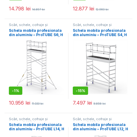
14.798
lei
12.877
lei
14.897
lei
12.960
lei
Scări, schele, cofraje și
Scări, schele, cofraje și
accesorii
,
Utilaje pentru
accesorii
,
Utilaje pentru
Schela mobila profesionala
Schela mobila profesionala
construcții
construcții
din aluminiu – ProTUBE S6, H
din aluminiu – ProTUBE S4, H
lucru 6,2 m
lucru 4,1 m
-
1%
-
15%
10.956
lei
7.497
lei
11.033
lei
8.858
lei
Scări, schele, cofraje și
Scări, schele, cofraje și
accesorii
,
Utilaje pentru
accesorii
,
Utilaje pentru
Schela mobila profesionala
Schela mobila profesionala
construcții
construcții
din aluminiu – ProTUBE L14, H
din aluminiu – ProTUBE L12, H
lucru 13,8 m
lucru 12,5 m