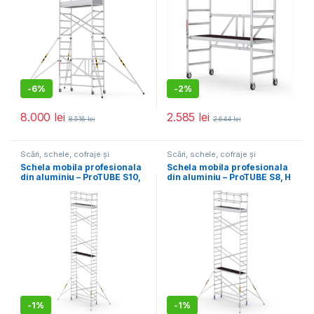
-
6%
-
2%
8.000
lei
2.585
lei
8.516
lei
2.644
lei
Scări, schele, cofraje și
Scări, schele, cofraje și
accesorii
,
Utilaje pentru
accesorii
,
Utilaje pentru
Schela mobila profesionala
Schela mobila profesionala
construcții
construcții
din aluminiu – ProTUBE S10,
din aluminiu – ProTUBE S8, H
H lucru 10,4 m
lucru 8,3 m
-
1%
-
1%