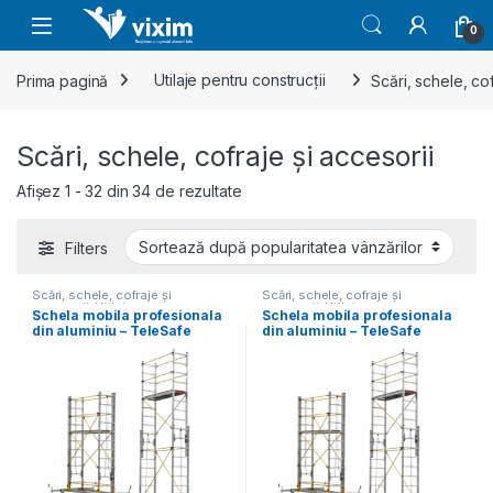
Skip to navigation
Skip to content
0
Prima pagină
Utilaje pentru construcții
Scări, schele, cof
Scări, schele, cofraje și accesorii
Sortat după popularitate
Afișez 1 - 32 din 34 de rezultate
Filters
Scări, schele, cofraje și
Scări, schele, cofraje și
accesorii
,
Utilaje pentru
accesorii
,
Utilaje pentru
Schela mobila profesionala
Schela mobila profesionala
construcții
construcții
din aluminiu – TeleSafe
din aluminiu – TeleSafe
S007XL
S005XL