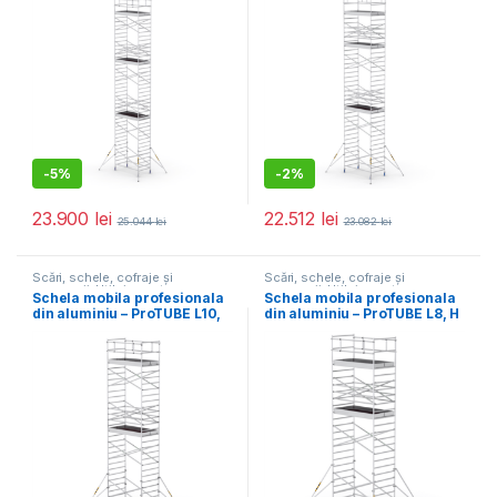
-
5%
-
2%
23.900
lei
22.512
lei
25.044
lei
23.082
lei
Scări, schele, cofraje și
Scări, schele, cofraje și
accesorii
,
Utilaje pentru
accesorii
,
Utilaje pentru
Schela mobila profesionala
Schela mobila profesionala
construcții
construcții
din aluminiu – ProTUBE L10,
din aluminiu – ProTUBE L8, H
H lucru 9,8 m
lucru 8,3 m