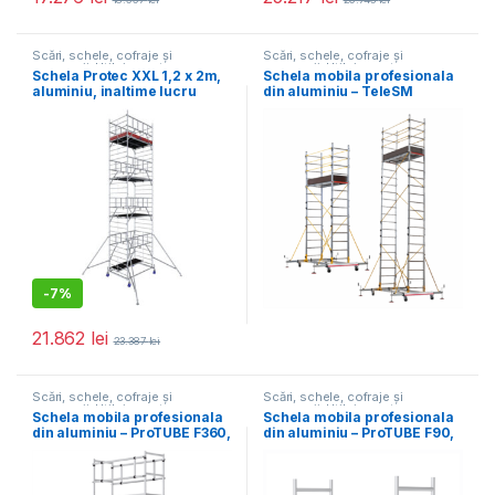
Scări, schele, cofraje și
Scări, schele, cofraje și
accesorii
,
Utilaje pentru
accesorii
,
Utilaje pentru
Schela Protec XXL 1,2 x 2m,
Schela mobila profesionala
construcții
construcții
aluminiu, inaltime lucru
din aluminiu – TeleSM
9,3m, inaltime max.
SM460
platforma 7,3m
-
7%
21.862
lei
23.387
lei
Scări, schele, cofraje și
Scări, schele, cofraje și
accesorii
,
Utilaje pentru
accesorii
,
Utilaje pentru
Schela mobila profesionala
Schela mobila profesionala
construcții
construcții
din aluminiu – ProTUBE F360,
din aluminiu – ProTUBE F90,
H lucru 5,4 m
H lucru 2,7 m