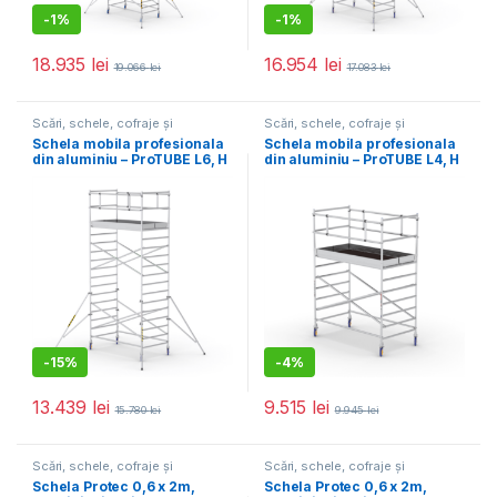
-
1%
-
1%
18.935
lei
16.954
lei
19.066
lei
17.083
lei
Scări, schele, cofraje și
Scări, schele, cofraje și
accesorii
,
Utilaje pentru
accesorii
,
Utilaje pentru
Schela mobila profesionala
Schela mobila profesionala
construcții
construcții
din aluminiu – ProTUBE L6, H
din aluminiu – ProTUBE L4, H
lucru 6,2m
lucru 4,1m
-
15%
-
4%
13.439
lei
9.515
lei
15.780
lei
9.945
lei
Scări, schele, cofraje și
Scări, schele, cofraje și
accesorii
,
Utilaje pentru
accesorii
,
Utilaje pentru
Schela Protec 0,6 x 2m,
Schela Protec 0,6 x 2m,
construcții
construcții