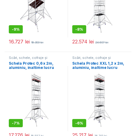
-
9%
-
8%
16.727
lei
22.574
lei
18.303
lei
24.607
lei
Scări, schele, cofraje și
Scări, schele, cofraje și
accesorii
,
Utilaje pentru
accesorii
,
Utilaje pentru
Schela Protec 0,6 x 2m,
Schela Protec XXL 1,2 x 2m,
construcții
construcții
aluminiu, inaltime lucru
aluminiu, inaltime lucru
10,3m (0+1+4+(3*3)+
11,3m, inaltime max.
(4*Stabilizatoare))
platforma 9,3m
-
7%
-
6%
17.276
lei
25.217
lei
18.557
lei
26.743
lei