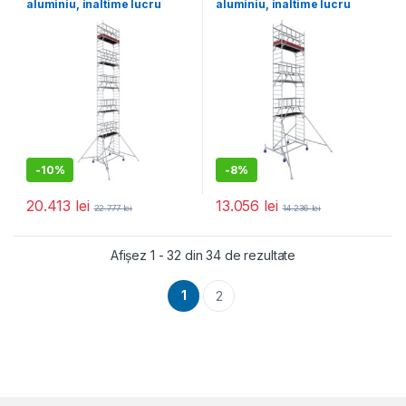
aluminiu, inaltime lucru
aluminiu, inaltime lucru
12,3m (0+1+4+(4*3)+
8,3m (0+1+4+(2*3)+
(4*Stabilizatoare))
(2*Stabilizatoare))
-
10%
-
8%
20.413
lei
13.056
lei
22.777
lei
14.236
lei
Sortat după popula
Afișez 1 - 32 din 34 de rezultate
1
2