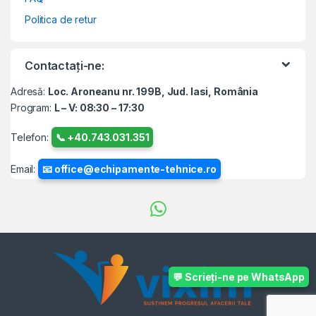
Politica de retur
Contactați-ne:
Adresă:
Loc. Aroneanu nr. 199B, Jud. Iasi, România
Program:
L – V: 08:30 – 17:30
Telefon:
📞 +40.743.031.351
Email:
📧 office@echipamente-tehnice.ro
💬 Scrieți-ne pe WhatsApp