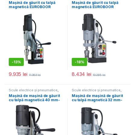
Mașini de gaurit cu talpă
Mașini de gaurit cu talpă
Mașină de găurit cu talpă
Mașină de găurit cu talpă
magnetică
magnetică
magnetică EUROBOOR
magnetică EUROBOOR
55mm/M20 – ECO.55-T
50mm/M20 – ECO.50-T
-
13%
-
18%
9.935
lei
8.434
lei
11.363
lei
10.285
lei
Scule electrice și pneumatice
,
Scule electrice și pneumatice
,
Mașini de gaurit cu talpă
Mașini de gaurit cu talpă
Mașină de mașină de găurit
Mașină de mașină de găurit
magnetică
magnetică
cu talpă magnetică 40 mm-
cu talpă magnetică 32 mm-
ECO.40S
ECO.32