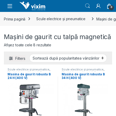
Skip to navigation
Skip to content
0
Prima pagină
Scule electrice și pneumatice
Mașini de g
Mașini de gaurit cu talpă magnetică
Sortat după popularitate
Afișez toate cele 8 rezultate
Filters
Scule electrice și pneumatice
,
Scule electrice și pneumatice
,
Mașini de gaurit cu talpă
Mașini de gaurit cu talpă
Masina de gaurit robusta B
Masina de gaurit robusta B
magnetică
magnetică
24 H (400 V)
34 H (400 V)