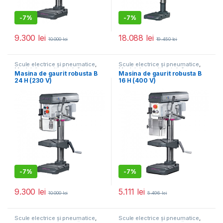
-
7%
-
7%
9.300
lei
18.088
lei
10.000
lei
19.450
lei
Scule electrice și pneumatice
,
Scule electrice și pneumatice
,
Mașini de gaurit cu talpă
Mașini de gaurit cu talpă
Masina de gaurit robusta B
Masina de gaurit robusta B
magnetică
magnetică
24 H (230 V)
16 H (400 V)
-
7%
-
7%
9.300
lei
5.111
lei
10.000
lei
5.496
lei
Scule electrice și pneumatice
,
Scule electrice și pneumatice
,