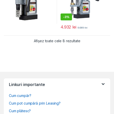
-
3%
4.932
lei
5.085
lei
Sortat după populari
Afișez toate cele 8 rezultate
Linkuri importante
Cum cumpăr?
Cum pot cumpără prin Leasing?
Cum plătesc?