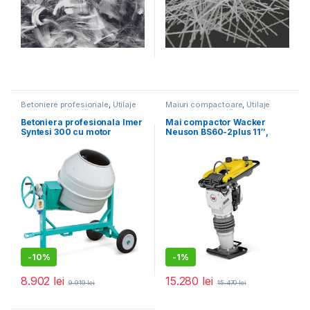
Betoniere profesionale
,
Utilaje
Maiuri compactoare
,
Utilaje
pentru construcții
pentru construcții
Betoniera profesionala Imer
Mai compactor Wacker
Syntesi 300 cu motor
Neuson BS60-2plus 11″,
monofazat
motor 2T, forta de impact 18
kN, greutate 66 kg
-
10%
-
1%
8.902
lei
15.280
lei
9.919
lei
15.470
lei