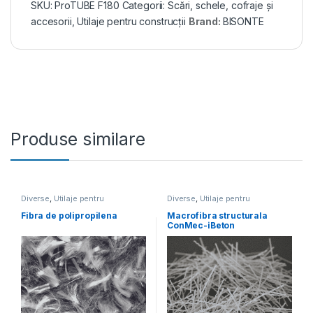
SKU:
ProTUBE F180
Categorii:
Scări, schele, cofraje și
accesorii
,
Utilaje pentru construcții
Brand:
BISONTE
Produse similare
Diverse
,
Utilaje pentru
Diverse
,
Utilaje pentru
construcții
construcții
Fibra de polipropilena
Macrofibra structurala
ConMec-iBeton