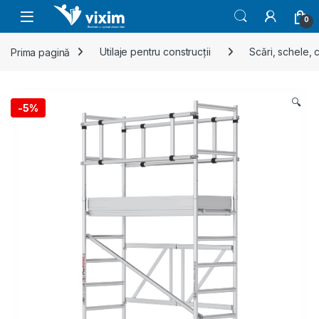
Skip to navigation
Skip to content
0
Prima pagină
Utilaje pentru construcții
Scări, schele, c
🔍
-
5%