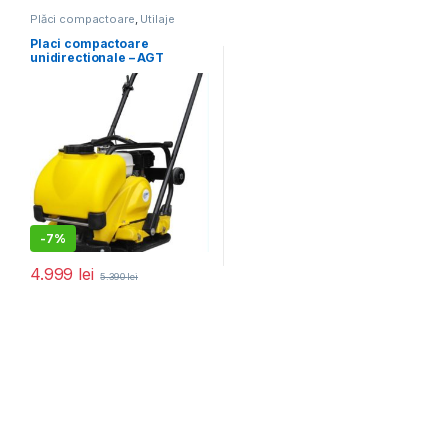
Plăci compactoare
,
Utilaje
pentru construcții
Placi compactoare
unidirectionale – AGT
PCL100 GX160 cu pad pt.
pavele, rezervor de apa si
roti ptr transport
-
7%
4.999
lei
5.390
lei