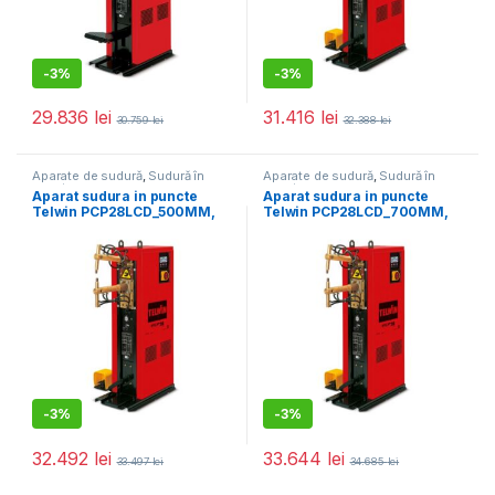
-
3%
-
3%
29.836
lei
31.416
lei
30.759
lei
32.388
lei
Aparate de sudură
,
Sudură în
Aparate de sudură
,
Sudură în
puncte
puncte
Aparat sudura in puncte
Aparat sudura in puncte
Telwin PCP28LCD_500MM,
Telwin PCP28LCD_700MM,
16400 A, 5+5 mm, actionare
16400 A, 5+5 mm, actionare
pneumatica, brate 500 mm
pneumatica, brate 700 mm
-
3%
-
3%
32.492
lei
33.644
lei
33.497
lei
34.685
lei