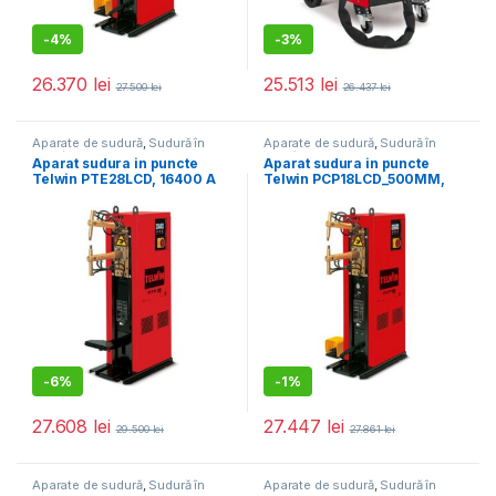
-
4%
-
3%
26.370
lei
25.513
lei
27.500
lei
26.437
lei
Aparate de sudură
,
Sudură în
Aparate de sudură
,
Sudură în
puncte
puncte
Aparat sudura in puncte
Aparat sudura in puncte
Telwin PTE28LCD, 16400 A
Telwin PCP18LCD_500MM,
9700 A, 3+3 mm, actionare
pneumatica, brate 500 mm
-
6%
-
1%
27.608
lei
27.447
lei
29.500
lei
27.861
lei
Aparate de sudură
,
Sudură în
Aparate de sudură
,
Sudură în