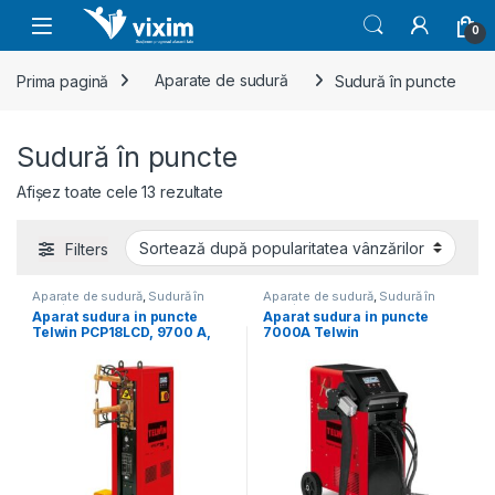
Skip to navigation
Skip to content
0
Prima pagină
Aparate de sudură
Sudură în puncte
Sudură în puncte
Sortat după popularitate
Afișez toate cele 13 rezultate
Filters
Aparate de sudură
,
Sudură în
Aparate de sudură
,
Sudură în
puncte
puncte
Aparat sudura in puncte
Aparat sudura in puncte
Telwin PCP18LCD, 9700 A,
7000A Telwin
3+3 mm, actionare
DIGITALSPOTTER9000RA,70
pneumatica
00 A, 3+3 mm, cu accesorii,
racire cu apa