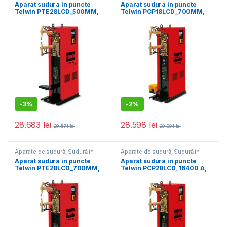
puncte
puncte
Aparat sudura in puncte
Aparat sudura in puncte
Telwin PTE28LCD_500MM,
Telwin PCP18LCD_700MM,
16400 A, 3+3 mm, brate 500
9700 A, 3+3 mm, actionare
mm
pneumatica, brate 700 mm
-
3%
-
2%
28.683
lei
28.598
lei
29.571
lei
29.081
lei
Aparate de sudură
,
Sudură în
Aparate de sudură
,
Sudură în
puncte
puncte
Aparat sudura in puncte
Aparat sudura in puncte
Telwin PTE28LCD_700MM,
Telwin PCP28LCD, 16400 A,
16400 A, 3+3 mm, brate 700
5+5 mm, actionare
mm
pneumatica