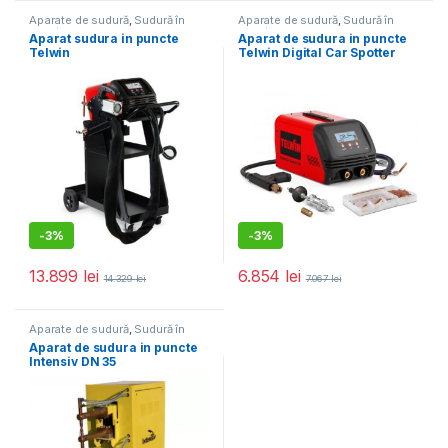
Aparate de sudură
,
Sudură în
Aparate de sudură
,
Sudură în
puncte
puncte
Aparat sudura in puncte
Aparat de sudura in puncte
Telwin
Telwin Digital Car Spotter
DIGITALSPOTTER7000,
5500 400 V –
4500 A, 1.5+1.5 mm, cu
accesorii
-
3%
-
3%
13.899
lei
6.854
lei
14.329
lei
7.067
lei
Aparate de sudură
,
Sudură în
puncte
Aparat de sudura in puncte
Intensiv DN 35