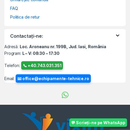
FAQ
Politica de retur
Contactați-ne:
Adresă:
Loc. Aroneanu nr. 199B, Jud. Iasi, România
Program:
L – V: 08:30 – 17:30
Telefon:
📞 +40.743.031.351
Email:
📧 office@echipamente-tehnice.ro
💬 Scrieți-ne pe WhatsApp