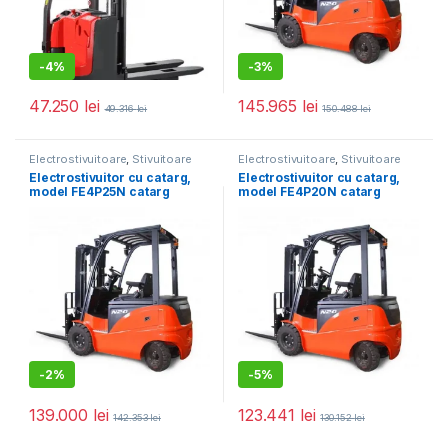
-
4%
-
3%
47.250
lei
145.965
lei
49.316
lei
150.488
lei
Electrostivuitoare
,
Stivuitoare
Electrostivuitoare
,
Stivuitoare
Electrostivuitor cu catarg,
Electrostivuitor cu catarg,
model FE4P25N catarg
model FE4P20N catarg
triplex
duplex
-
2%
-
5%
139.000
lei
123.441
lei
142.353
lei
130.152
lei