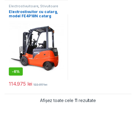
Electrostivuitoare
,
Stivuitoare
Electrostivuitor cu catarg,
model FE4P18N catarg
triplex
-
6%
114.975
lei
122.017
lei
Sortat după populari
Afișez toate cele 11 rezultate