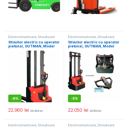
Electrostivuitoare
,
Stivuitoare
Electrostivuitoare
,
Stivuitoare
Stivuitor electric cu operator
Stivuitor electric cu operator
pietonal, GUTMAN, Model
pietonal, GUTMAN, Model
PSE12N36 dublu catarg
PSE12N29 dublu catarg
-
6%
-
5%
22.960
lei
22.050
lei
24.404
lei
23.184
lei
Electrostivuitoare
,
Stivuitoare
Electrostivuitoare
,
Stivuitoare