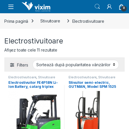
Skip to navigation
Skip to content
0
Prima pagină
Stivuitoare
Electrostivuitoare
Electrostivuitoare
Sortat după popularitate
Afișez toate cele 11 rezultate
Filters
Electrostivuitoare
,
Stivuitoare
Electrostivuitoare
,
Stivuitoare
Electrostivuitor FE4P18N Li-
Stivuitor semi-electric,
Ion Battery, catarg triplex
GUTMAN, Model SPM 1525