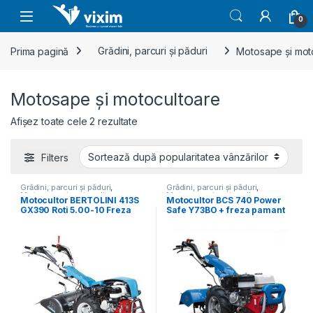
Skip to navigation
Skip to content
0
Prima pagină
Grădini, parcuri și păduri
Motosape și mot
Motosape și motocultoare
Sortat după popularitate
Afișez toate cele 2 rezultate
Filters
Grădini, parcuri și păduri
,
Grădini, parcuri și păduri
,
Motosape și motocultoare
Motosape și motocultoare
Motocultor BERTOLINI 413S
Motocultor BCS 740 Power
GX390 Roti 5.00-10 Freza
Safe Y73BO + freza pamant
70cm
80 cm, 12CP, benzina