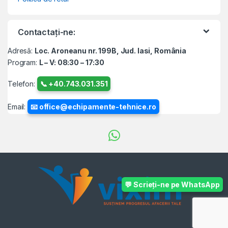
Contactați-ne:
Adresă:
Loc. Aroneanu nr. 199B, Jud. Iasi, România
Program:
L – V: 08:30 – 17:30
Telefon:
📞 +40.743.031.351
Email:
📧 office@echipamente-tehnice.ro
💬 Scrieți-ne pe WhatsApp