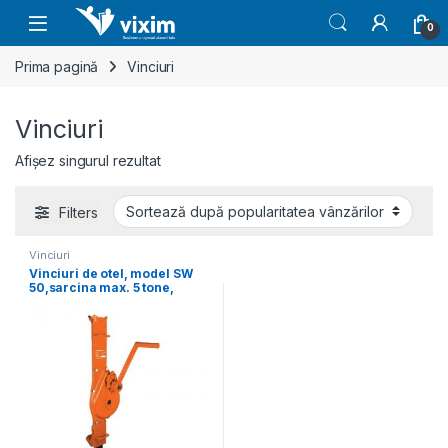
Skip to navigation
Skip to content
0
Prima pagină
Vinciuri
Vinciuri
Afișez singurul rezultat
Filters
Vinciuri
Vinciuri de otel, model SW
50,sarcina max. 5 tone,
cursa 335 mm, UNICRAFT