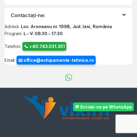
Contactați-ne:
Adresă:
Loc. Aroneanu nr. 199B, Jud. Iasi, România
Program:
L – V: 08:30 – 17:30
Telefon:
📞 +40.743.031.351
Email:
📧 office@echipamente-tehnice.ro
💬 Scrieți-ne pe WhatsApp