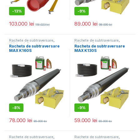
-
13%
-
9%
103.000
lei
89.000
lei
118.023
lei
98.000
lei
Rachete de subtraversare
,
Rachete de subtraversare
,
Utilaje mică mecanizare
Utilaje mică mecanizare
Racheta de subtraversare
Racheta de subtraversare
MAX K160S
MAX K130S
-
8%
-
9%
78.000
lei
59.000
lei
85.000
lei
65.000
lei
Rachete de subtraversare
,
Rachete de subtraversare
,