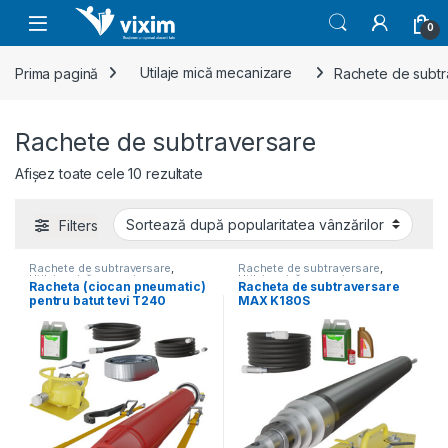
Skip to navigation
Skip to content
0
Prima pagină
Utilaje mică mecanizare
Rachete de subtr
Rachete de subtraversare
Sortat după popularitate
Afișez toate cele 10 rezultate
Filters
Rachete de subtraversare
,
Rachete de subtraversare
,
Utilaje mică mecanizare
Utilaje mică mecanizare
Racheta (ciocan pneumatic)
Racheta de subtraversare
pentru batut tevi T240
MAX K180S