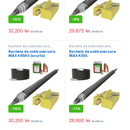
-
10%
-
9%
32.200
lei
29.875
lei
35.800
lei
33.000
lei
Rachete de subtraversare
,
Rachete de subtraversare
,
Utilaje mică mecanizare
Utilaje mică mecanizare
Racheta de subtraversare
Racheta de subtraversare
MAX K65KS (scurta)
MAX K55S
-
10%
-
11%
30.200
lei
28.600
lei
33.500
lei
32.000
lei