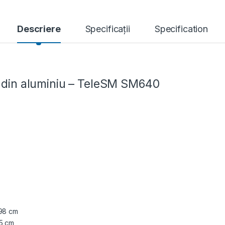
Descriere
Specificații
Specification
a din aluminiu – TeleSM SM640
198 cm
65 cm