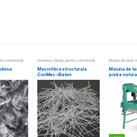
tru construcții
Diverse
,
Utilaje pentru construcții
Mașini de tăiat 
construcții
,
Utila
pilena
Macrofibra structurala
Masina de ta
ConMec-iBeton
piatra natural
M400 SMART
inclus