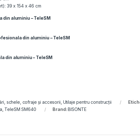
rt): 39 x 154 x 46 cm
 din aluminiu – TeleSM
esionala din aluminiu – TeleSM
a din aluminiu – TeleSM
ri, schele, cofraje și accesorii
,
Utilaje pentru construcții
Etich
a
,
TeleSM SM640
Brand:
BISONTE