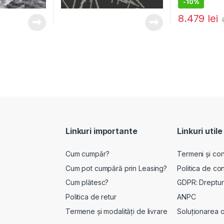
-
10%
8.479
lei
Linkuri importante
Linkuri utile
Cum cumpăr?
Termeni și cond
Cum pot cumpără prin Leasing?
Politica de con
Cum plătesc?
GDPR: Drepturi
Politica de retur
ANPC
Termene și modalități de livrare
Soluționarea onl