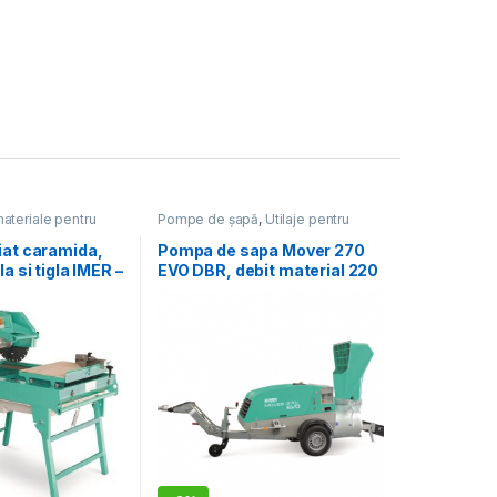
materiale pentru
Pompe de șapă
,
Utilaje pentru
je pentru construcții
construcții
iat caramida,
Pompa de sapa Mover 270
a si tigla IMER –
EVO DBR, debit material 220
 – disc 400mm
l/ciclu, granulometrie max.
12 – 16 mm, motor diesel, 47
cp