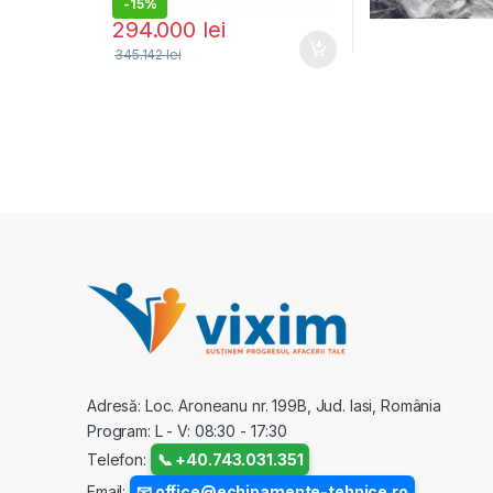
-
15%
294.000
lei
345.142
lei
Adresă: Loc. Aroneanu nr. 199B, Jud. Iasi, România
Program: L - V: 08:30 - 17:30
Telefon:
📞 +40.743.031.351
Email:
📧 office@echipamente-tehnice.ro