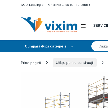
Skip to navigation
Skip to content
NOU! Leasing prin GRENKE! Click pentru detalii!
SERVICII
Search fo
Cumpără după categorie
Prima pagină
Utilaje pentru construcții