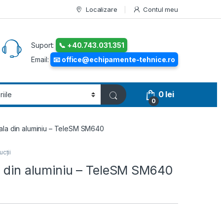
Localizare
Contul meu
Suport:
📞 +40.743.031.351
Email:
📧 office@echipamente-tehnice.ro
0
lei
0
ala din aluminiu – TeleSM SM640
ucții
a din aluminiu – TeleSM SM640