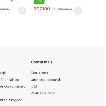
-
2%
307.100
lei
9.431
lei
312.160
lei
Contul meu
iții
Contul meu
fidențialitate
Urmărește comanda
le consumatorilor
FAQ
Politica de retur
ine a litigiilor