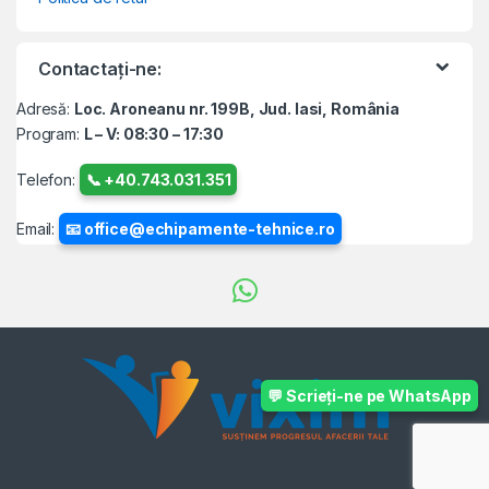
Contactați-ne:
Adresă:
Loc. Aroneanu nr. 199B, Jud. Iasi, România
Program:
L – V: 08:30 – 17:30
Telefon:
📞 +40.743.031.351
Email:
📧 office@echipamente-tehnice.ro
💬 Scrieți-ne pe WhatsApp