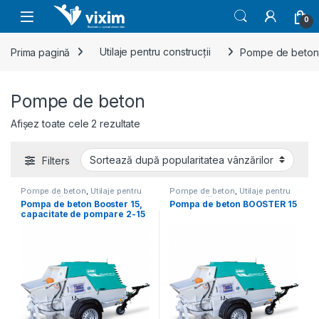
Skip to navigation
Skip to content
0
Prima pagină
Utilaje pentru construcții
Pompe de beton
Pompe de beton
Sortat după popularitate
Afișez toate cele 2 rezultate
Filters
Pompe de beton
,
Utilaje pentru
Pompe de beton
,
Utilaje pentru
construcții
construcții
Pompa de beton Booster 15,
Pompa de beton BOOSTER 15
capacitate de pompare 2-15
m³/h, granulometrie maxima
25 mm, motor diesel, 28.4 cp