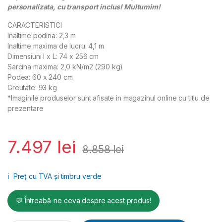
personalizata, cu transport inclus! Multumim!
CARACTERISTICI
Inaltime podina: 2,3 m
Inaltime maxima de lucru: 4,1 m
Dimensiuni l x L: 74 x 256 cm
Sarcina maxima: 2,0 kN/m2 (290 kg)
Podea: 60 x 240 cm
Greutate: 93 kg
*Imaginile produselor sunt afisate in magazinul online cu titlu de
prezentare
7.497
lei
8.858
lei
ℹ️
Preț cu TVA și timbru verde
💬 Întreabă-ne ceva despre acest produs!