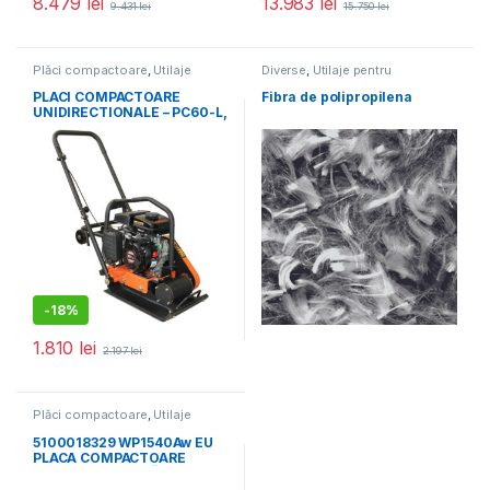
8.479
lei
13.983
lei
9.431
lei
15.750
lei
Plăci compactoare
,
Utilaje
Diverse
,
Utilaje pentru
pentru construcții
construcții
PLACI COMPACTOARE
Fibra de polipropilena
UNIDIRECTIONALE – PC60-L,
8.2 kN, motor Loncin,
benzina 1.63 cp, greutate 54
kg
-
18%
1.810
lei
2.197
lei
Plăci compactoare
,
Utilaje
pentru construcții
5100018329 WP1540Aw EU
PLACA COMPACTOARE
UNIDIRECȚIONALĂ, 92KG,
15KN, HONDA GX160,