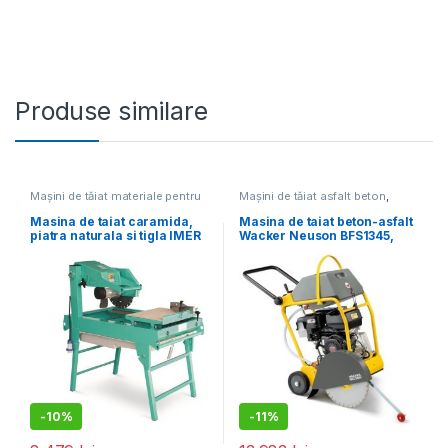
Produse similare
Mașini de tăiat materiale pentru
Mașini de tăiat asfalt beton
,
construcții
,
Utilaje pentru
Utilaje pentru construcții
construcții
Masina de taiat caramida,
Masina de taiat beton-asfalt
piatra naturala si tigla IMER
Wacker Neuson BFS1345,
– M400 SMART – disc
motor termic 4T, 450 mm
400mm inclus
-
10%
-
11%