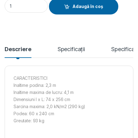
Schela mobila profesionala din aluminiu - ProTUBE S4, H lucru
Adaugă în coș
Descriere
Specificații
Specificat
CARACTERISTICI
Inaltime podina: 2,3 m
Inaltime maxima de lucru: 4,1 m
Dimensiuni l x L: 74 x 256 cm
Sarcina maxima: 2,0 kN/m2 (290 kg)
Podea: 60 x 240 cm
Greutate: 93 kg