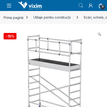
Skip to navigation
Skip to content
0
Prima pagină
Utilaje pentru construcții
Scări, schele, c
🔍
-
15%