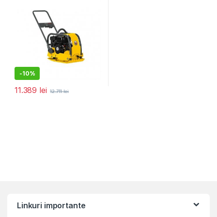
PORNIRE LA SFOARĂ CU
REZERVOR DE APA
-
10%
11.389
lei
12.711
lei
Linkuri importante