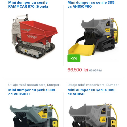
Mini dumper cu senile
Mini dumper cu șenile 389
RAMPICAR R70 (Honda
cc VH850PRO
GX390), transmisie
hidrostatica, sarcina max.
800 kg – ROTAIR
-
5%
66.500
lei
69.957
lei
Utilaje mică mecanizare
,
Dumper
Utilaje mică mecanizare
,
Dumper
Mini dumper cu șenile 389
Mini dumper cu șenile 389
cc VH850HT
cc VH850