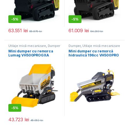
-
5%
-
5%
63.551
lei
61.009
lei
66.876
lei
64.263
lei
Utilaje mică mecanizare
,
Dumper
Dumper
,
Utilaje mică mecanizare
Mini dumper cu remorca
Mini dumper cu remorcă
Lumag VH500PROGXA
hidraulică 196cc VH500PRO
-
5%
43.723
lei
46.062
lei