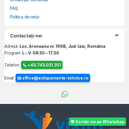
FAQ
Politica de retur
Contactați-ne:
Adresă:
Loc. Aroneanu nr. 199B, Jud. Iasi, România
Program:
L – V: 08:30 – 17:30
Telefon:
📞 +40.743.031.351
Email:
📧 office@echipamente-tehnice.ro
💬 Scrieți-ne pe WhatsApp