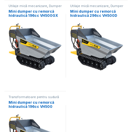
Utilaje mică mecanizare
,
Dumper
Utilaje mică mecanizare
,
Dumper
Mini dumper cu remorcă
Mini dumper cu remorcă
hidraulică 196cc VH500GX
hidraulică 296cc VH500D
Transformatoare pentru sudură
MMA
,
Dumper
,
Utilaje mică
Mini dumper cu remorcă
mecanizare
hidraulică 196cc VH500