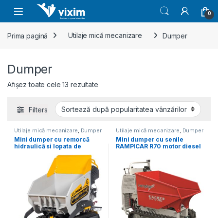
Skip to navigation
Skip to content
0
Prima pagină
Utilaje mică mecanizare
Dumper
Dumper
Sortat după popularitate
Afișez toate cele 13 rezultate
Filters
Utilaje mică mecanizare
,
Dumper
Utilaje mică mecanizare
,
Dumper
Mini dumper cu remorcă
Mini dumper cu senile
hidraulică si lopata de
RAMPICAR R70 motor diesel
incarcare VH500PRODA
Yanmar L100AE , transmisie
hidrostatica, sarcina max.
800 kg – ROTAIR