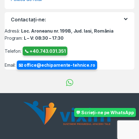
Contactați-ne:
Adresă:
Loc. Aroneanu nr. 199B, Jud. Iasi, România
Program:
L – V: 08:30 – 17:30
Telefon:
📞 +40.743.031.351
Email:
📧 office@echipamente-tehnice.ro
💬 Scrieți-ne pe WhatsApp