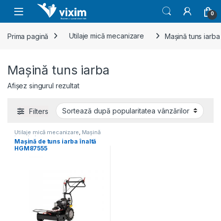
Skip to navigation
Skip to content
0
Prima pagină
Utilaje mică mecanizare
Mașină tuns iarba
Mașină tuns iarba
Afișez singurul rezultat
Filters
Utilaje mică mecanizare
,
Mașină
tuns iarba
Mașină de tuns iarba înaltă
HGM87555