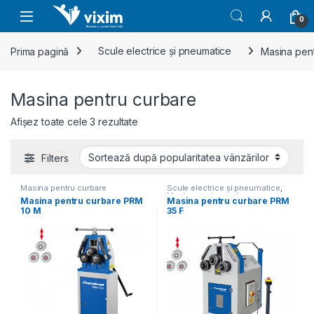
Skip to navigation
Skip to content
0
Prima pagină
Scule electrice și pneumatice
Masina pen
Masina pentru curbare
Sortat după popularitate
Afișez toate cele 3 rezultate
Filters
Masina pentru curbare
Scule electrice și pneumatice
,
Masina pentru curbare
Masina pentru curbare PRM
Masina pentru curbare PRM
10 M
35 F