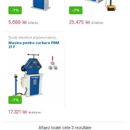
-
7%
-
7%
5.689
lei
25.475
lei
6.118
lei
27.393
lei
Scule electrice și pneumatice
,
Masina pentru curbare
Masina pentru curbare PRM
31 F
-
7%
17.321
lei
18.625
lei
Sortat după populari
Afișez toate cele 3 rezultate