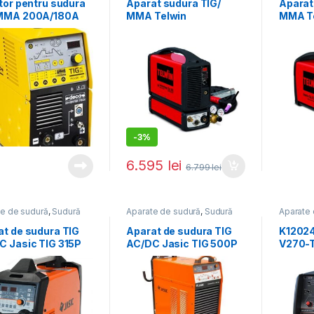
tor pentru sudura
Aparat sudura TIG/
Aparat
MMA 200A/180A
MMA Telwin
MMA T
TROTIG216AC/DC
TECHNOLOGYTIG182A
TECHN
C/DC-HF/LIFT_ACC, 160
C-HF/L
A, electrozi 1.6-3.2 mm,
electr
cu accesorii TIG
acceso
-
3%
6.595
lei
6.799
lei
te de sudură
,
Sudură
Aparate de sudură
,
Sudură
Aparate 
IG
TIG-WIG
TIG-WIG
at de sudura TIG
Aparat de sudura TIG
K12024
C Jasic TIG 315P
AC/DC Jasic TIG 500P
V270-
DC
AC/DC racit cu apa
SUDUR
CUREN
400V