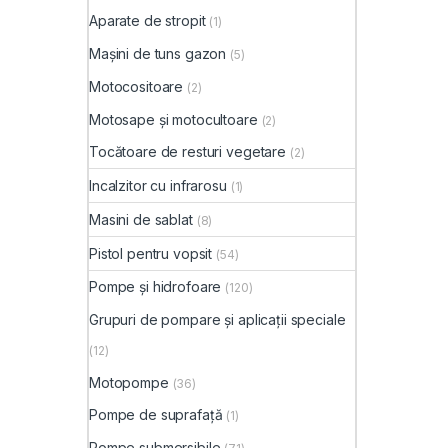
Aparate de stropit
(1)
Mașini de tuns gazon
(5)
Motocositoare
(2)
Motosape și motocultoare
(2)
Tocătoare de resturi vegetare
(2)
Incalzitor cu infrarosu
(1)
Masini de sablat
(8)
Pistol pentru vopsit
(54)
Pompe și hidrofoare
(120)
Grupuri de pompare și aplicații speciale
(12)
Motopompe
(36)
Pompe de suprafață
(1)
Pompe submersibile