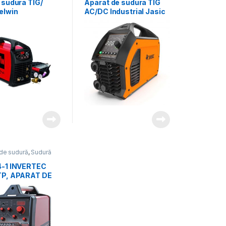
 sudura TIG/
Aparat de sudura TIG
elwin
AC/DC Industrial Jasic
OLOGYTIG230D
Evo20 TIG 200P AC/DC
IFT_ACC, 220 A,
PFC
ozi 1.6-4 mm, cu
rii TIG
de sudură
,
Sudură
-1 INVERTEC
TP, APARAT DE
Ă TIG,5-270A,
T PULSATORIU,