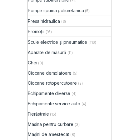
(71)
Pompe spuma poliuretanica
(5)
Presa hidraulica
(3)
Promoții
(16)
Scule electrice și pneumatice
(116)
Aparate de măsură
(11)
Chei
(3)
Ciocane demolatoare
(5)
Ciocane rotopercutoare
(2)
Echipamente diverse
(4)
Echipamente service auto
(4)
Fierăstraie
(15)
Masina pentru curbare
(3)
Mașini de amestecat
(8)