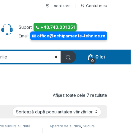
Localizare
Contul meu
Suport:
📞 +40.743.031.351
Email:
📧 office@echipamente-tehnice.ro
0
lei
0
Sortat după p
Afișez toate cele 7 rezultate
de sudură
,
Sudură
Aparate de sudură
,
Sudură
TIG-WIG