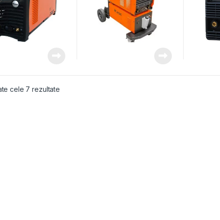
Sortat după popularitate
ate cele 7 rezultate