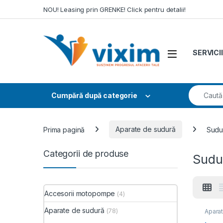
Skip to navigation
Skip to content
NOU! Leasing prin GRENKE! Click pentru detalii!
SERVICII
Search fo
Cumpără după categorie
Prima pagină
Aparate de sudură
Sudu
Categorii de produse
Sudu
Accesorii motopompe
(4)
Aparate de sudură
(78)
Apara
TIG-W