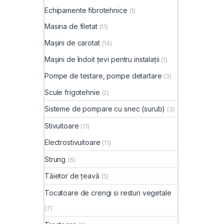
Echipamente fibrotehnice
(1)
Masina de filetat
(11)
Mașini de carotat
(14)
Mașini de îndoit țevi pentru instalații
(1)
Pompe de testare, pompe detartare
(3)
Scule frigotehnie
(2)
Sisteme de pompare cu snec (surub)
(3)
Stivuitoare
(11)
Electrostivuitoare
(11)
Strung
(6)
Tăietor de țeavă
(5)
Tocatoare de crengi si resturi vegetale
(7)