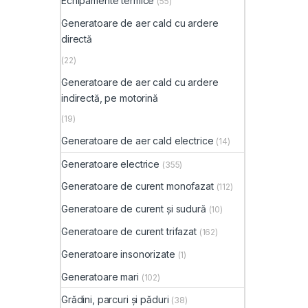
Echipamente termice
(55)
Generatoare de aer cald cu ardere
directă
(22)
Generatoare de aer cald cu ardere
indirectă, pe motorină
(19)
Generatoare de aer cald electrice
(14)
Generatoare electrice
(355)
Generatoare de curent monofazat
(112)
Generatoare de curent și sudură
(10)
Generatoare de curent trifazat
(162)
Generatoare insonorizate
(1)
Generatoare mari
(102)
Grădini, parcuri și păduri
(38)