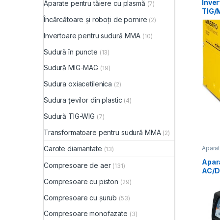
Inver
Aparate pentru tăiere cu plasmă
(7)
TIG/
Încărcătoare și roboți de pornire
MAS
(2)
Invertoare pentru sudură MMA
(10)
Sudură în puncte
(13)
Sudură MIG-MAG
(19)
Sudura oxiacetilenica
(2)
Sudura țevilor din plastic
(4)
Sudură TIG-WIG
(7)
Transformatoare pentru sudură MMA
(2)
Carote diamantate
Apara
(13)
TIG-W
Apar
Compresoare de aer
(131)
AC/D
AC/
Compresoare cu piston
(29)
Compresoare cu șurub
(53)
Compresoare monofazate
(3)