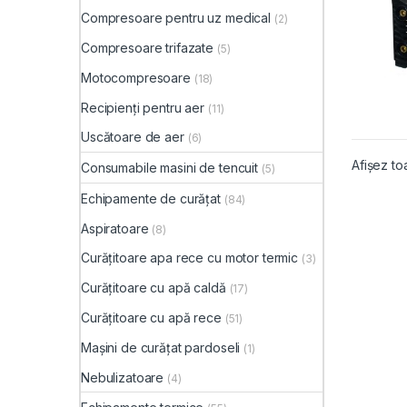
Compresoare pentru uz medical
(2)
Compresoare trifazate
(5)
Motocompresoare
(18)
Recipienți pentru aer
(11)
Uscătoare de aer
(6)
Afișez to
Consumabile masini de tencuit
(5)
Echipamente de curățat
(84)
Aspiratoare
(8)
Curățitoare apa rece cu motor termic
(3)
Curățitoare cu apă caldă
(17)
Curățitoare cu apă rece
(51)
Mașini de curățat pardoseli
(1)
Nebulizatoare
(4)