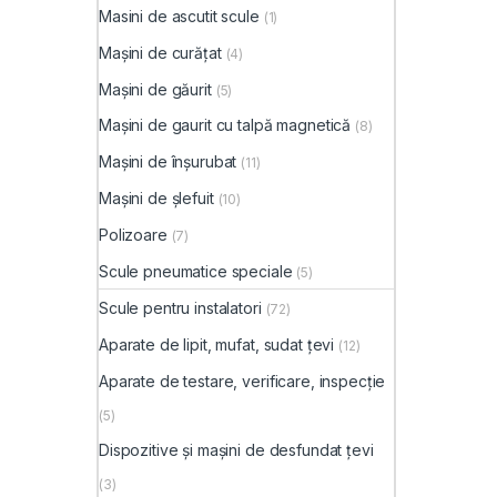
Masini de ascutit scule
(1)
Mașini de curățat
(4)
Mașini de găurit
(5)
Mașini de gaurit cu talpă magnetică
(8)
Mașini de înșurubat
(11)
Mașini de șlefuit
(10)
Polizoare
(7)
Scule pneumatice speciale
(5)
Scule pentru instalatori
(72)
Aparate de lipit, mufat, sudat țevi
(12)
Aparate de testare, verificare, inspecție
(5)
Dispozitive și mașini de desfundat țevi
(3)