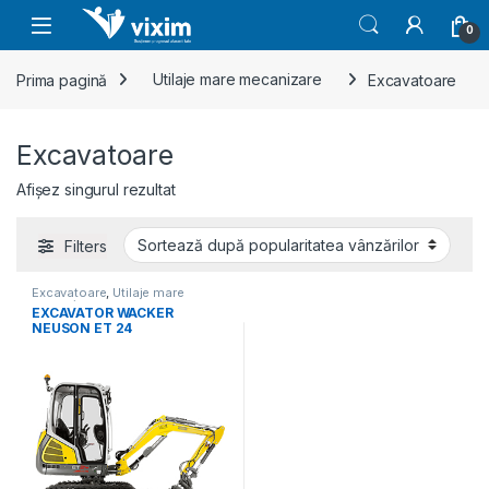
Skip to navigation
Skip to content
0
Prima pagină
Utilaje mare mecanizare
Excavatoare
Excavatoare
Afișez singurul rezultat
Filters
Excavatoare
,
Utilaje mare
mecanizare
EXCAVATOR WACKER
NEUSON ET 24