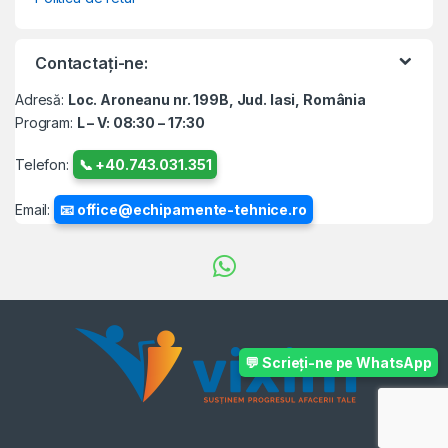
Contactați-ne:
Adresă:
Loc. Aroneanu nr. 199B, Jud. Iasi, România
Program:
L – V: 08:30 – 17:30
Telefon:
📞 +40.743.031.351
Email:
📧 office@echipamente-tehnice.ro
💬 Scrieți-ne pe WhatsApp