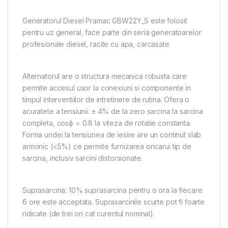
Generatorul Diesel Pramac GBW22Y_S este folosit
pentru uz general, face parte din seria generatoarelor
profesionale diesel, racite cu apa, carcasate
Alternatorul are o structura mecanica robusta care
permite accesul usor la conexiuni si componente in
timpul interventiilor de intretinere de rutina. Ofera o
acuratete a tensiunii: ± 4% de la zero sarcina la sarcina
completa, cosϕ = 0.8 la viteza de rotatie constanta.
Forma undei la tensiunea de iesire are un continut slab
armonic (<5%) ce permite furnizarea oricarui tip de
sarcina, inclusiv sarcini distorsionate.
Suprasarcina: 10% suprasarcina pentru o ora la fiecare
6 ore este acceptata. Suprasarcinile scurte pot fi foarte
ridicate (de trei ori cat curentul nominal).