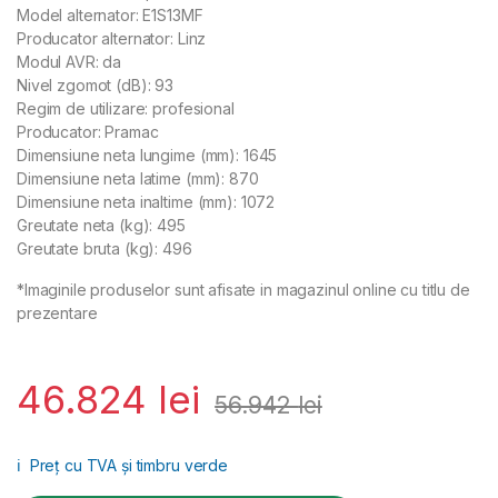
Model alternator: E1S13MF
Producator alternator: Linz
Modul AVR: da
Nivel zgomot (dB): 93
Regim de utilizare: profesional
Producator: Pramac
Dimensiune neta lungime (mm): 1645
Dimensiune neta latime (mm): 870
Dimensiune neta inaltime (mm): 1072
Greutate neta (kg): 495
Greutate bruta (kg): 496
*Imaginile produselor sunt afisate in magazinul online cu titlu de
prezentare
46.824
lei
56.942
lei
ℹ️
Preț cu TVA și timbru verde