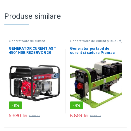
Produse similare
Generatoare de curent
Generatoare de curent și sudură
,
monofazat
,
Generatoare
Generatoare electrice
electrice
GENERATOR CURENT AGT
Generator portabil de
4501 HSB REZERVOR 26
curent si sudura Pramac
LITRI
W220, trifazat, 6.1 kVA,
curent sudura 40-220 A
-
8%
-
4%
5.680
lei
8.859
lei
6.203
lei
9.192
lei