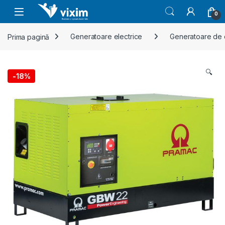
Skip to navigation
Skip to content
0
Prima pagină
Generatoare electrice
Generatoare de c
🔍
-
18%