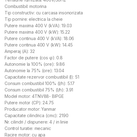
Combustibil: motorina
Tip constructiv: cu carcasa insonorizata
Tip pornire: electrica la cheie
Putere maxima 400 V (kVA): 19.03
Putere maxima 400 V (kW): 15.22
Putere continua 400 V (kVA): 18.06
Putere continua 400 V (kW): 14.45
Amperaj (A): 32
Factor de putere (cos φ): 0.8
Autonomie la 100% (ore): 9.86
Autonomie la 75% (ore): 13.04
Capacitate rezervor combustibil (l): 51
Consum combustibil 100% (l/h): 5.17
Consum combustibil 75% (l/h): 3.91
Model motor: 4TNV88- BIPGE
Putere motor (CP): 24.75
Producator motor: Yanmar
Capacitate cilindrica (cmc): 2190
Nr. cilindri / dispunere: 4 / in linie
Control turatie: mecanic
Racire motor: cu apa