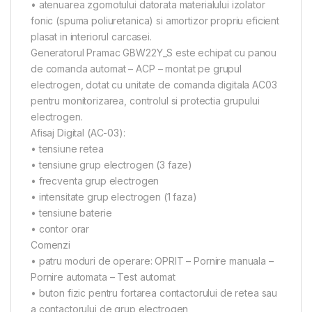
• atenuarea zgomotului datorata materialului izolator
fonic (spuma poliuretanica) si amortizor propriu eficient
plasat in interiorul carcasei.
Generatorul Pramac GBW22Y_S este echipat cu panou
de comanda automat – ACP – montat pe grupul
electrogen, dotat cu unitate de comanda digitala AC03
pentru monitorizarea, controlul si protectia grupului
electrogen.
Afisaj Digital (AC-03):
• tensiune retea
• tensiune grup electrogen (3 faze)
• frecventa grup electrogen
• intensitate grup electrogen (1 faza)
• tensiune baterie
• contor orar
Comenzi
• patru moduri de operare: OPRIT – Pornire manuala –
Pornire automata – Test automat
• buton fizic pentru fortarea contactorului de retea sau
a contactorului de grup electrogen