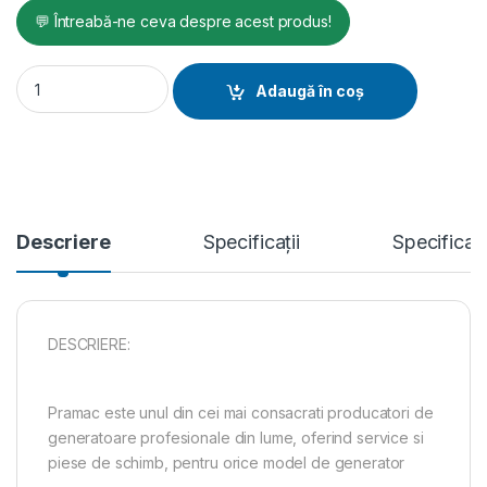
💬 Întreabă-ne ceva despre acest produs!
Generator de curent diesel Pramac GBW22Y_S, motorizare Yan
Adaugă în coș
Descriere
Specificații
Specificat
DESCRIERE:
Pramac este unul din cei mai consacrati producatori de
generatoare profesionale din lume, oferind service si
piese de schimb, pentru orice model de generator