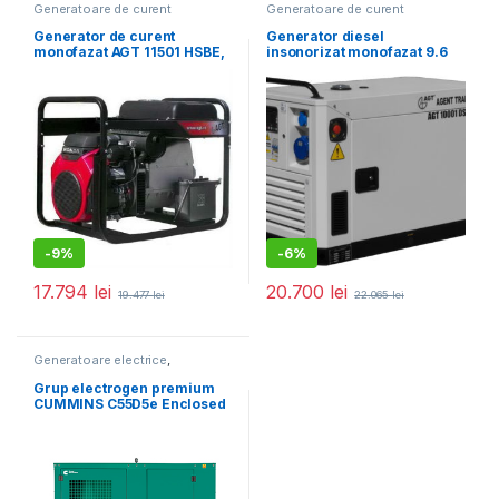
Generatoare de curent
Generatoare de curent
monofazat
,
Generatoare
monofazat
,
Generatoare
electrice
electrice
Generator de curent
Generator diesel
monofazat AGT 11501 HSBE,
insonorizat monofazat 9.6
Honda GX630, Pmax 11 kVA,
KVA – AGT 10001 DSEA, ATS
rezervor 16 L, RCBO
optional
-
9%
-
6%
17.794
lei
20.700
lei
19.477
lei
22.065
lei
Generatoare electrice
,
Generatoare mari
Grup electrogen premium
CUMMINS C55D5e Enclosed
– 55 kVA (insonorizat)