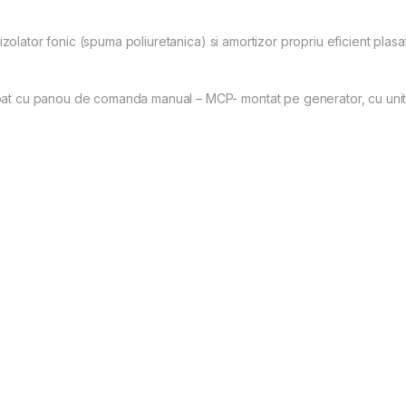
olator fonic (spuma poliuretanica) si amortizor propriu eficient plasat 
 cu panou de comanda manual – MCP- montat pe generator, cu unitate