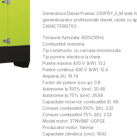
Generatorul Diesel Pramac GSW15Y_S_M este folo
generatoarelor profesionale diesel, racite cu a
CARACTERISTICI:
Tensiune furnizata: 400V/50Hz
Combustibil: motorina
Tip constructiv: cu carcasa insonorizata
Tip pornire: electrica la cheie
Putere maxima 400 V (kW): 13.2
Putere continua 400 V (kW): 12.4
Amperaj (A): 19.74
Factor de putere (cos φ): 0.8
Autonomie la 100% (ore): 20.48
Autonomie la 75% (ore): 26.88
Capacitate rezervor combustibil (l): 68
Consum combustibil 100% (l/h): 3.32
Consum combustibil 75% (l/h): 2.53
Model motor: 3TNV88F-UGPGE
Producator motor: Yanmar
Capacitate cilindrica (cmc): 1642