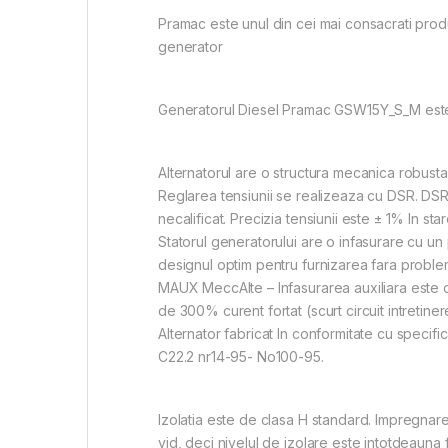
Pramac este unul din cei mai consacrati prod
generator
Generatorul Diesel Pramac GSW15Y_S_M este fo
Alternatorul are o structura mecanica robusta 
Reglarea tensiunii se realizeaza cu DSR. DSR
necalificat. Precizia tensiunii este ± 1% In sta
Statorul generatorului are o infasurare cu un 
designul optim pentru furnizarea fara probleme
MAUX MeccAlte – Infasurarea auxiliara este o 
de 300% curent fortat (scurt circuit intretin
Alternator fabricat In conformitate cu spec
C22.2 nr14-95- No100-95.
Izolatia este de clasa H standard. Impregnare
vid, deci nivelul de izolare este intotdeauna