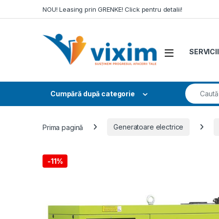
Skip to navigation
Skip to content
NOU! Leasing prin GRENKE! Click pentru detalii!
SERVICII
Search fo
Cumpără după categorie
Prima pagină
Generatoare electrice
-
11%