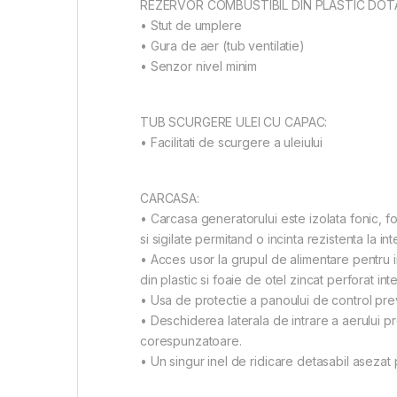
REZERVOR COMBUSTIBIL DIN PLASTIC DOT
• Stut de umplere
• Gura de aer (tub ventilatie)
• Senzor nivel minim
TUB SCURGERE ULEI CU CAPAC:
• Facilitati de scurgere a uleiului
CARCASA:
• Carcasa generatorului este izolata fonic, for
si sigilate permitand o incinta rezistenta la int
• Acces usor la grupul de alimentare pentru in
din plastic si foaie de otel zincat perforat in
• Usa de protectie a panoului de control pre
• Deschiderea laterala de intrare a aerului p
corespunzatoare.
• Un singur inel de ridicare detasabil asezat