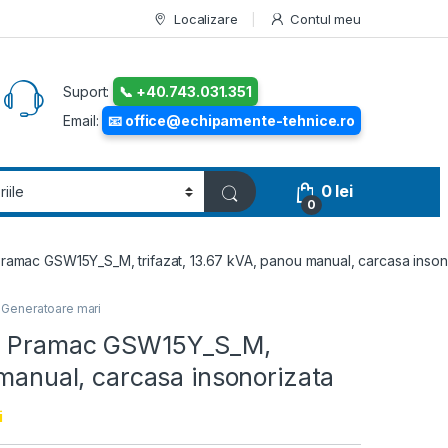
Localizare
Contul meu
Suport:
📞 +40.743.031.351
Email:
📧 office@echipamente-tehnice.ro
0
lei
0
Pramac GSW15Y_S_M, trifazat, 13.67 kVA, panou manual, carcasa inson
,
Generatoare mari
sel Pramac GSW15Y_S_M,
 manual, carcasa insonorizata
i