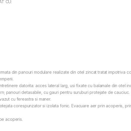
AT CU:
mata din panouri modulare realizate din otel zincat tratat impotriva cor
emperii.
tretinere datorita: acces lateral larg, usi fixate cu balamale din otel 
tern; panouri detasabile, cu gauri pentru suruburi protejate de cauciuc.
vazut cu fereastra si maner.
rotejata corespunzator si izolata fonic. Evacuare aer prin acoperis, pr
 pe acoperis.