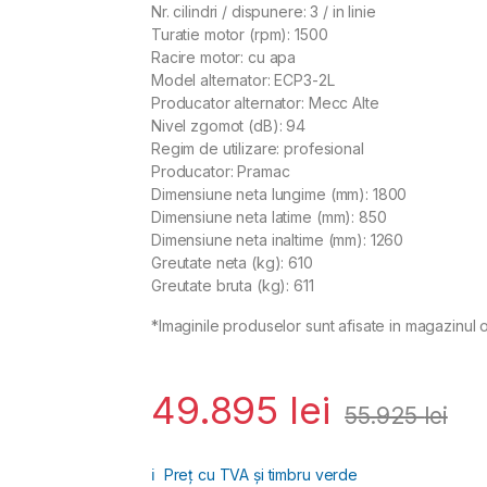
Nr. cilindri / dispunere: 3 / in linie
Turatie motor (rpm): 1500
Racire motor: cu apa
Model alternator: ECP3-2L
Producator alternator: Mecc Alte
Nivel zgomot (dB): 94
Regim de utilizare: profesional
Producator: Pramac
Dimensiune neta lungime (mm): 1800
Dimensiune neta latime (mm): 850
Dimensiune neta inaltime (mm): 1260
Greutate neta (kg): 610
Greutate bruta (kg): 611
*Imaginile produselor sunt afisate in magazinul o
49.895
lei
55.925
lei
ℹ️
Preț cu TVA și timbru verde