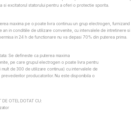
 si excitatorul statorului pentru a oferi o protectie sporita.
erea maxima pe o poate livra continuu un grup electrogen, furnizand in
e an in conditiile de utilizare convenite, cu intervalele de intretinere
permisa in 24 h de functionare nu va depasi 70% din puterea prima.
itata: Se defineste ca puterea maxima
venite, pe care grupul electrogen o poate livra pentru
 mult de 300 de utilizare continua) cu intervalele de
 prevederilor producatorilor. Nu este disponibila o
T DE OTEL DOTAT CU:
zator