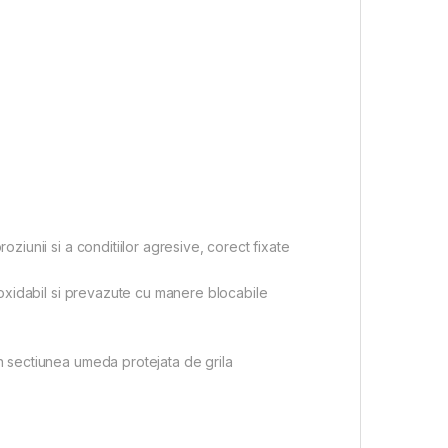
oziunii si a conditiilor agresive, corect fixate
inoxidabil si prevazute cu manere blocabile
in sectiunea umeda protejata de grila