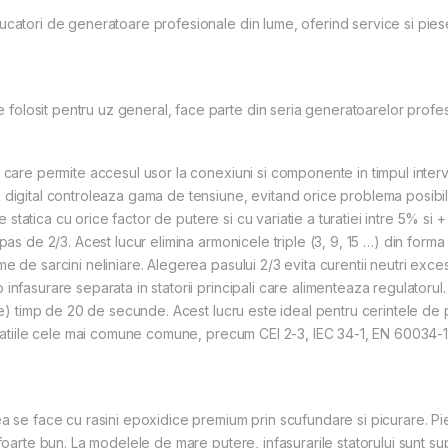
ucatori de generatoare profesionale din lume, oferind service si pie
losit pentru uz general, face parte din seria generatoarelor profesi
care permite accesul usor la conexiuni si componente in timpul interven
 digital controleaza gama de tensiune, evitand orice problema posibil
re statica cu orice factor de putere si cu variatie a turatiei intre 5% si
pas de 2/3. Acest lucur elimina armonicele triple (3, 9, 15 …) din form
 de sarcini neliniare. Alegerea pasului 2/3 evita curentii neutri exces
infasurare separata in statorii principali care alimenteaza regulatoru
ere) timp de 20 de secunde. Acest lucru este ideal pentru cerintele de 
ificatiile cele mai comune comune, precum CEI 2-3, IEC 34-1, EN 600
a se face cu rasini epoxidice premium prin scufundare si picurare. Pi
 foarte bun. La modelele de mare putere, infasurarile statorului sunt su