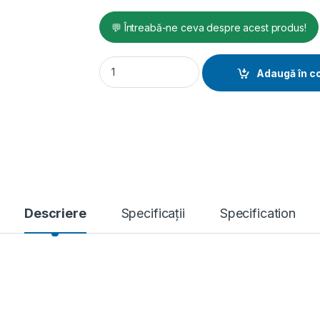
💬 Întreabă-ne ceva despre acest produs!
Generator de curent diesel Pramac GSW15Y_
Adaugă în c
Descriere
Specificații
Specification