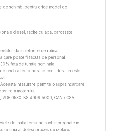
se de schimb, pentru orice model de
onale diesel, racite cu apa, carcasate.
ţiilor de intretinere de rutina.
a care poate fi facuta de personal
 + 30% fata de turatia nominala.
a de unda a tensiunii si se considera ca este
ivi.
l. Aceasta infasurare permite o supraincarcare
pornire a motorului.
34-1, VDE 0530, BS 4999-5000, CAN / CSA-
esele de inalta tensiune sunt impregnate in
puse unui al doilea proces de izolare.