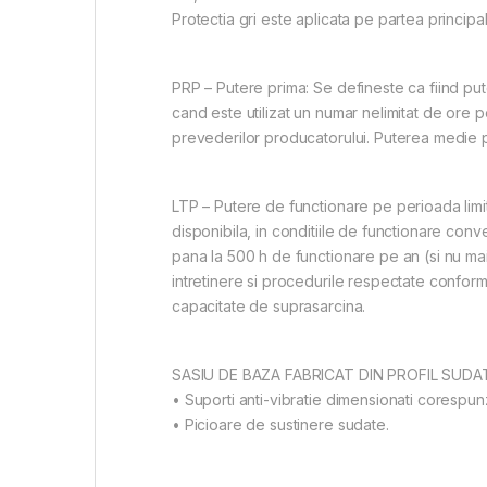
Protectia gri este aplicata pe partea principala
PRP – Putere prima: Se defineste ca fiind put
cand este utilizat un numar nelimitat de ore p
prevederilor producatorului. Puterea medie 
LTP – Putere de functionare pe perioada lim
disponibila, in conditiile de functionare con
pana la 500 h de functionare pe an (si nu mai
intretinere si procedurile respectate conform
capacitate de suprasarcina.
SASIU DE BAZA FABRICAT DIN PROFIL SUDA
• Suporti anti-vibratie dimensionati corespun
• Picioare de sustinere sudate.