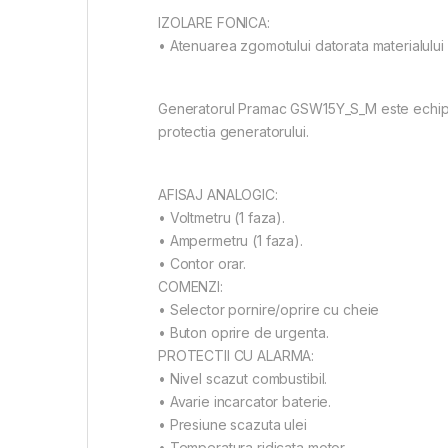
IZOLARE FONICA:
• Atenuarea zgomotului datorata materialului iz
Generatorul Pramac GSW15Y_S_M este echipat
protectia generatorului.
AFISAJ ANALOGIC:
• Voltmetru (1 faza).
• Ampermetru (1 faza).
• Contor orar.
COMENZI:
• Selector pornire/oprire cu cheie
• Buton oprire de urgenta.
PROTECTII CU ALARMA:
• Nivel scazut combustibil.
• Avarie incarcator baterie.
• Presiune scazuta ulei
• Temperatura ridicata motor