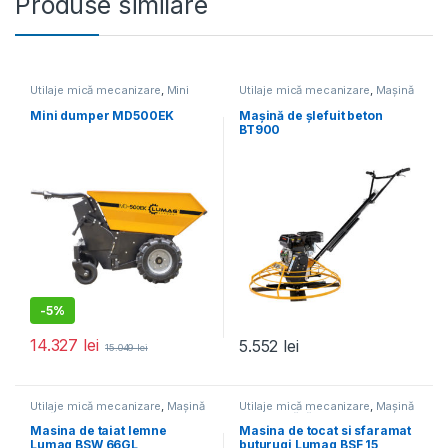
Produse similare
Utilaje mică mecanizare
,
Mini
Utilaje mică mecanizare
,
Mașină
dumper
de șlefuit beton
Mini dumper MD500EK
Mașină de șlefuit beton
BT900
-
5%
14.327
lei
5.552
lei
15.049
lei
Utilaje mică mecanizare
,
Mașină
Utilaje mică mecanizare
,
Mașină
de tăiat
de frezat rădăcini
Masina de taiat lemne
Masina de tocat si sfaramat
Lumag BSW 66GL
buturugi Lumag BSF 15