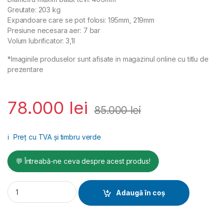
Greutate: 203 kg
Expandoare care se pot folosi: 195mm, 219mm
Presiune necesara aer: 7 bar
Volum lubrificator: 3,1l
*Imaginile produselor sunt afisate in magazinul online cu titlu de
prezentare
78.000
lei
85.000
lei
ℹ️
Preț cu TVA și timbru verde
💬 Întreabă-ne ceva despre acest produs!
Racheta de subtraversare MAX K160S quantity
Adaugă în coș