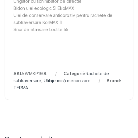
Ungator cu schimbator de directie
Bidon ulei ecologic 5l EkoMAX
Ulei de conservare anticoroziv pentru rachete de
subtraversare KorMAX 1l
Snur de etansare Loctite 55
SKU:
WMKP160L
Categorii:
Rachete de
subtraversare
,
Utilaje mică mecanizare
Brand:
TERMA