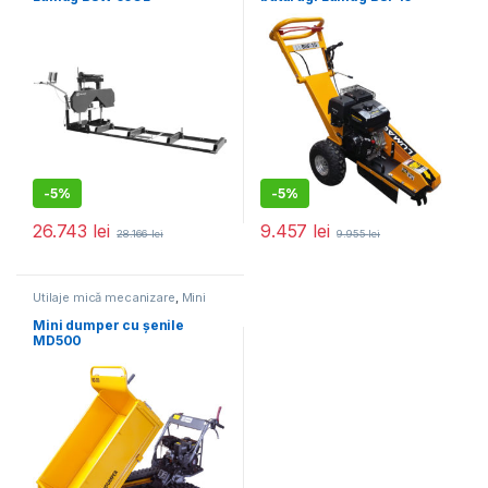
-
5%
-
5%
26.743
lei
9.457
lei
28.166
lei
9.955
lei
Utilaje mică mecanizare
,
Mini
dumper
Mini dumper cu șenile
MD500