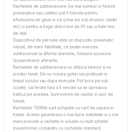
Rachetele de subtraversare (se mai numesc si foreze
pneumatice sau cartite) pot fi folosite pentru
efectuarea de gauri in sol (chiar pe sub drumuri, cladiri
etc) si pentru a trage direct tevi de PE sau a bate tevi
de otel.
Dispozitivul de percutie este un dispozitiv pneumatic
robust, de mare fiabilitate, ce poate executa
subtraversari la diferite diametre, folosind accesorii
(expandoare) aferente.
Rachetele de subtraversare nu disloca terenul si nu
produc tasari. Ele nu creaza goluri sau prabusiri in
timpul lucrului sau dupa executie. Pot lucra pe sub
sosele, cai ferate fara a fi nevoie sa se opreasca
traficul pe acestea. Sunt extrem de rapide si usor de
folosit.
Rachetele TERMA sunt echipate cu varf de sapare in
trepte. Acesta garanteaza o mai buna stabilitate si o mai
mare precizie a rachetei in solurile cu mult schelet
(neuniforme) comarativ cu rachetele standard.