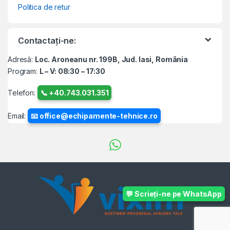
Politica de retur
Contactați-ne:
Adresă:
Loc. Aroneanu nr. 199B, Jud. Iasi, România
Program:
L – V: 08:30 – 17:30
Telefon:
📞 +40.743.031.351
Email:
📧 office@echipamente-tehnice.ro
💬 Scrieți-ne pe WhatsApp