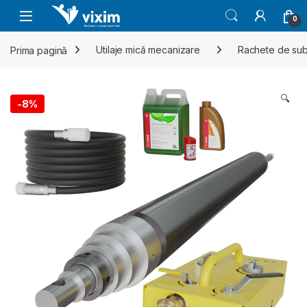
Skip to navigation
Skip to content
0
Prima pagină
Utilaje mică mecanizare
Rachete de sub
🔍
-
8%