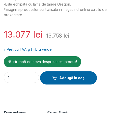
-Este echipata cu lama de taiere Oregon.
*Imaginile produselor sunt afisate in magazinul online cu titlu de
prezentare
13.077
lei
13.758
lei
ℹ️
Preț cu TVA și timbru verde
💬 Întreabă-ne ceva despre acest produs!
Mașină de tuns iarba înaltă HGM87555 quantity
Adaugă în coș
Descriere
Specificații