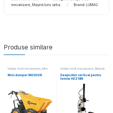
mecanizare
,
Mașină tuns iarba
Brand:
LUMAG
Produse similare
Utilaje mică mecanizare
,
Mini
Utilaje mică mecanizare
,
Mașină
dumper
de tocat/despicat lemne
Mini dumper MD300R
Despicător vertical pentru
lemne HEZ18N