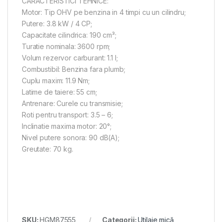
CARACTERISTICI TEHNICE:
Motor: Tip OHV pe benzina in 4 timpi cu un cilindru;
Putere: 3.8 kW / 4 CP;
Capacitate cilindrica: 190 cm³;
Turatie nominala: 3600 rpm;
Volum rezervor carburant: 1.1 l;
Combustibil: Benzina fara plumb;
Cuplu maxim: 11.9 Nm;
Latime de taiere: 55 cm;
Antrenare: Curele cu transmisie;
Roti pentru transport: 3.5 – 6;
Inclinatie maxima motor: 20°;
Nivel putere sonora: 90 dB(A);
Greutate: 70 kg.
SKU:
HGM87555
Categorii:
Utilaje mică