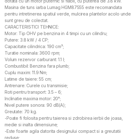
dotata cu un motor puternic si fiabil, cu puterea de 3.8 kW.
Masina de tuns iarba Lumag HGM87555 este recomandata
pentru intretinerea spatiul verde, mulcirea plantelor acolo unde
sunt greu de colectat.
CARACTERISTICI TEHNICE:
Motor: Tip OHV pe benzina in 4 timpi cu un cilindru;
Putere: 3.8 kW / 4 CP;
Capacitate cilindrica: 190 cm³;
Turatie nominala: 3600 rpm;
Volum rezervor carburant: 1.1 l;
Combustibil: Benzina fara plumb;
Cuplu maxim: 11.9 Nm;
Latime de taiere: 55 cm;
Antrenare: Curele cu transmisie;
Roti pentru transport: 3.5 – 6;
Inclinatie maxima motor: 20°;
Nivel putere sonora: 90 dB(A);
Greutate: 70 kg.
-Poate fi folosita pentru taierea si zdrobirea ierbii de joasa,
medie si inalta dimensiune;
-Este foarte agila datorita designului compact si a greutatii
reduse;