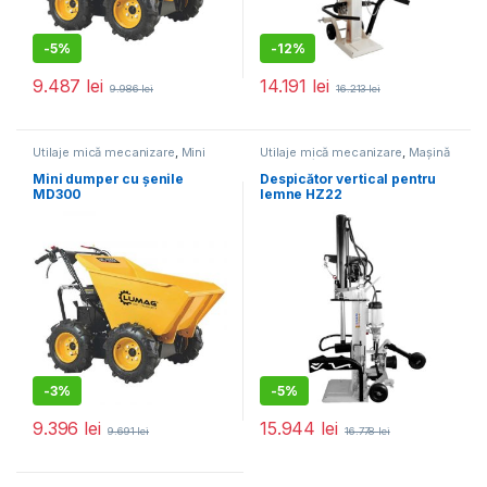
-
5%
-
12%
9.487
lei
14.191
lei
9.986
lei
16.213
lei
Utilaje mică mecanizare
,
Mini
Utilaje mică mecanizare
,
Mașină
dumper
de tocat/despicat lemne
Mini dumper cu șenile
Despicător vertical pentru
MD300
lemne HZ22
-
3%
-
5%
9.396
lei
15.944
lei
9.691
lei
16.778
lei