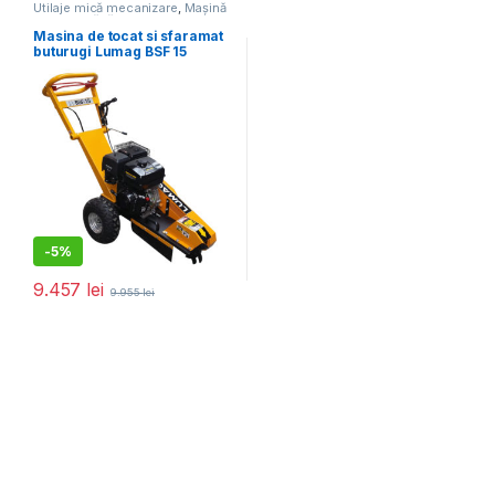
Utilaje mică mecanizare
,
Mașină
de frezat rădăcini
Masina de tocat si sfaramat
buturugi Lumag BSF 15
-
5%
9.457
lei
9.955
lei