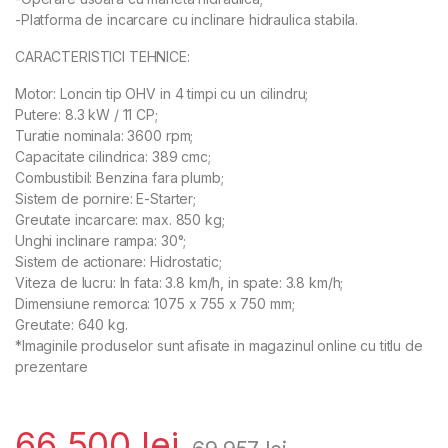
-Platforma de incarcare cu inclinare hidraulica stabila.
CARACTERISTICI TEHNICE:
Motor: Loncin tip OHV in 4 timpi cu un cilindru;
Putere: 8.3 kW / 11 CP;
Turatie nominala: 3600 rpm;
Capacitate cilindrica: 389 cmc;
Combustibil: Benzina fara plumb;
Sistem de pornire: E-Starter;
Greutate incarcare: max. 850 kg;
Unghi inclinare rampa: 30°;
Sistem de actionare: Hidrostatic;
Viteza de lucru: In fata: 3.8 km/h, in spate: 3.8 km/h;
Dimensiune remorca: 1075 x 755 x 750 mm;
Greutate: 640 kg.
*Imaginile produselor sunt afisate in magazinul online cu titlu de
prezentare
66.500
lei