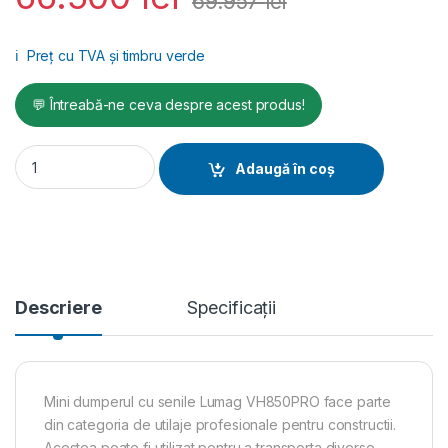
69.957
lei
ℹ️
Preț cu TVA și timbru verde
💬 Întreabă-ne ceva despre acest produs!
Mini dumper cu șenile 389 cc VH850PRO quantity
Adaugă în coș
Descriere
Specificații
Mini dumperul cu senile Lumag VH850PRO face parte
din categoria de utilaje profesionale pentru constructii.
Acestea poate fi utilizat pentru a transporta diverse