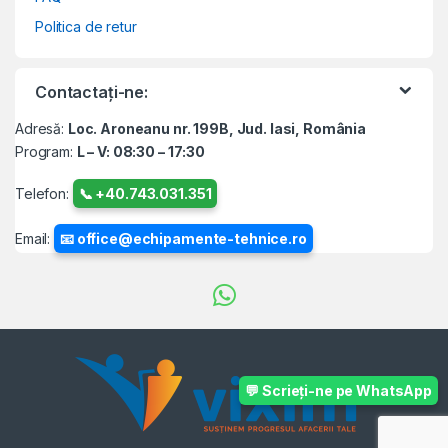
Politica de retur
Contactați-ne:
Adresă:
Loc. Aroneanu nr. 199B, Jud. Iasi, România
Program:
L – V: 08:30 – 17:30
Telefon:
📞 +40.743.031.351
Email:
📧 office@echipamente-tehnice.ro
💬 Scrieți-ne pe WhatsApp