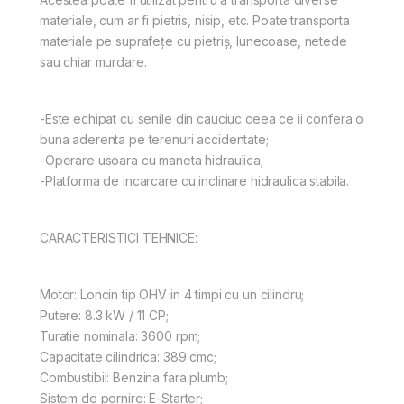
materiale, cum ar fi pietris, nisip, etc. Poate transporta
materiale pe suprafețe cu pietriș, lunecoase, netede
sau chiar murdare.
-Este echipat cu senile din cauciuc ceea ce ii confera o
buna aderenta pe terenuri accidentate;
-Operare usoara cu maneta hidraulica;
-Platforma de incarcare cu inclinare hidraulica stabila.
CARACTERISTICI TEHNICE:
Motor: Loncin tip OHV in 4 timpi cu un cilindru;
Putere: 8.3 kW / 11 CP;
Turatie nominala: 3600 rpm;
Capacitate cilindrica: 389 cmc;
Combustibil: Benzina fara plumb;
Sistem de pornire: E-Starter;