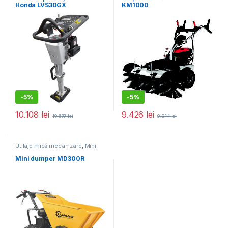
Honda LVS30GX
KM1000
-
5%
-
5%
10.108
lei
9.426
lei
10.677
lei
9.914
lei
Utilaje mică mecanizare
,
Mini
dumper
Mini dumper MD300R