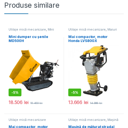
Produse similare
Utilaje mică mecanizare
,
Mini
Utilaje mică mecanizare
,
Maiuri
dumper
compactoare
Mini dumper cu șenile
Mai compactor, motor
MD500H
Honda LVS80GX
-
5%
-
5%
18.506
lei
13.666
lei
19.493
lei
14.388
lei
Utilaje mică mecanizare
Utilaje mică mecanizare
,
Mașină
de măturat
Mai compactor, motor
Mașină de măturat stradal