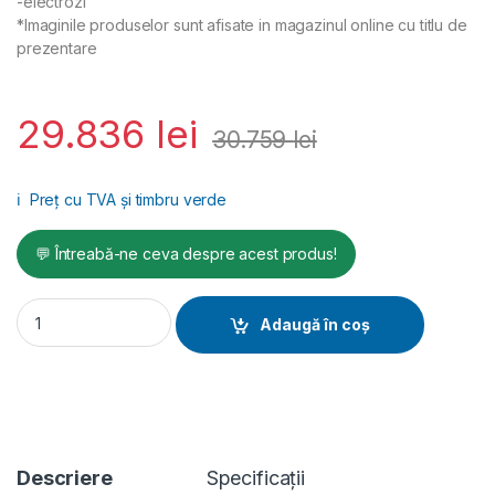
-electrozi
*Imaginile produselor sunt afisate in magazinul online cu titlu de
prezentare
29.836
lei
30.759
lei
ℹ️
Preț cu TVA și timbru verde
💬 Întreabă-ne ceva despre acest produs!
Aparat sudura in puncte Telwin PTE28LCD_700MM, 16400 A,
Adaugă în coș
Descriere
Specificații