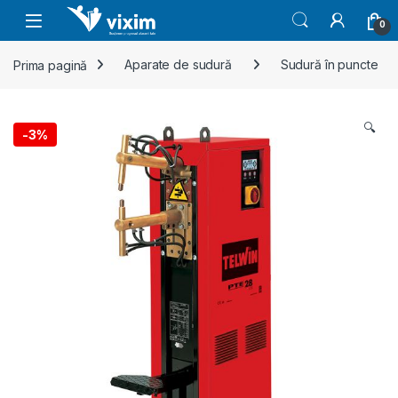
Skip to navigation
Skip to content
0
Prima pagină
Aparate de sudură
Sudură în puncte
🔍
-
3%