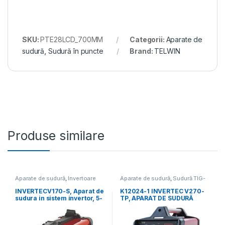
SKU:
PTE28LCD_700MM
Categorii:
Aparate de
sudură
,
Sudură în puncte
Brand:
TELWIN
Produse similare
Aparate de sudură
,
Invertoare
Aparate de sudură
,
Sudură TIG-
pentru sudură MMA
,
Promoții
WIG
INVERTECV170-S, Aparat de
K12024-1 INVERTEC V270-
sudura in sistem invertor, 5-
TP, APARAT DE SUDURĂ
160A, 230V, Electrozi 1.6-
TIG,5-270A, CURENT
4MM (fara accesorii)
PULSATORIU, 400V