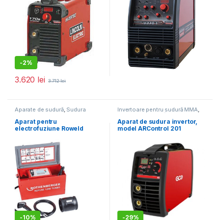
-
2%
3.620
lei
3.712
lei
Aparate de sudură
,
Sudura
Invertoare pentru sudură MMA
,
țevilor din plastic
Aparate de sudură
Aparat pentru
Aparat de sudura invertor,
electrofuziune Roweld
model ARControl 201
Rofuse 1200 Turbo
DIGITAL, 200A
-
10%
-
29%