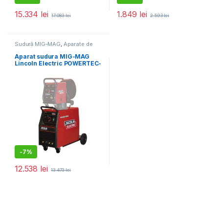
15.334
lei
1.849
lei
17.083
lei
2.593
lei
Sudură MIG-MAG
,
Aparate de
sudură
Aparat sudura MIG-MAG
Lincoln Electric POWERTEC-
305S, 300 A, sarma otel 1.6
mm
-
7%
12.538
lei
13.473
lei