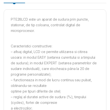
PTE28LCD este un aparat de sudura prin puncte,
stationar, de tip coloana, controlat digital de
microprocesor.
Caracteristici constructive:
– afisaj digital, LCD ce permite utilizarea si citirea
usoara: in modul EASY (setarea curentului si a timpului
de sudura); in modul EXPERT (setarea parametrilor de
sudare individuali), care stocheaza pâna la 20 de
programe personalizate);
– functioneaza in mod de lucru continuu sau pulsat,
obtinandu-se rezultate
optime pe tipuri diferite de otel;
– reglaj al duratei active de sudura (%), timpului
(cycles), fortei de compresie
a electrozilor;