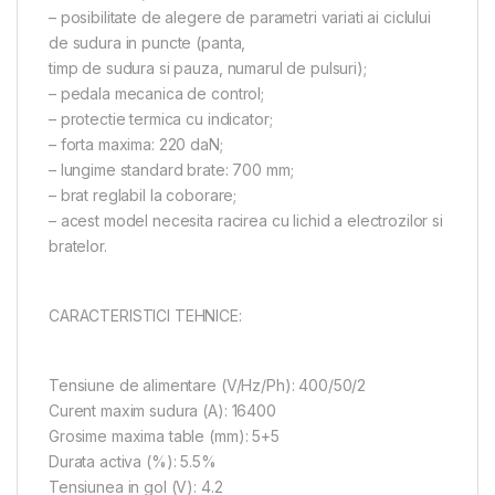
– posibilitate de alegere de parametri variati ai ciclului
de sudura in puncte (panta,
timp de sudura si pauza, numarul de pulsuri);
– pedala mecanica de control;
– protectie termica cu indicator;
– forta maxima: 220 daN;
– lungime standard brate: 700 mm;
– brat reglabil la coborare;
– acest model necesita racirea cu lichid a electrozilor si
bratelor.
CARACTERISTICI TEHNICE:
Tensiune de alimentare (V/Hz/Ph): 400/50/2
Curent maxim sudura (A): 16400
Grosime maxima table (mm): 5+5
Durata activa (%): 5.5%
Tensiunea in gol (V): 4.2