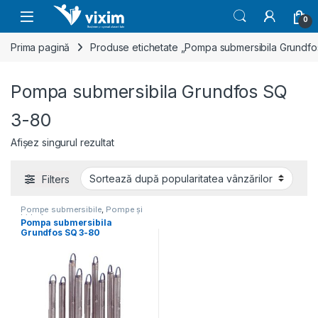
Skip to navigation
Skip to content
0
Prima pagină
Produse etichetate „Pompa submersibila Grundf
Pompa submersibila Grundfos SQ
3-80
Afișez singurul rezultat
Filters
Pompe submersibile
,
Pompe și
hidrofoare
Pompa submersibila
Grundfos SQ 3-80