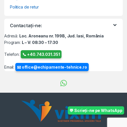
Politica de retur
Contactați-ne:
Adresă:
Loc. Aroneanu nr. 199B, Jud. Iasi, România
Program:
L – V: 08:30 – 17:30
Telefon:
📞 +40.743.031.351
Email:
📧 office@echipamente-tehnice.ro
💬 Scrieți-ne pe WhatsApp