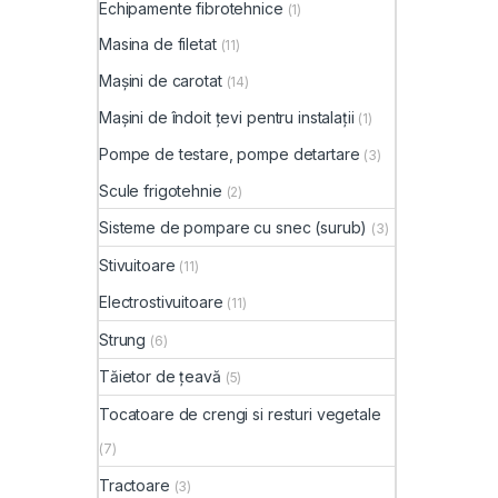
Echipamente fibrotehnice
(1)
Masina de filetat
(11)
Mașini de carotat
(14)
Mașini de îndoit țevi pentru instalații
(1)
Pompe de testare, pompe detartare
(3)
Scule frigotehnie
(2)
Sisteme de pompare cu snec (surub)
(3)
Stivuitoare
(11)
Electrostivuitoare
(11)
Strung
(6)
Tăietor de țeavă
(5)
Tocatoare de crengi si resturi vegetale
(7)
Tractoare
(3)