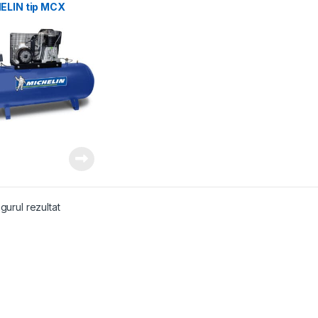
ELIN tip MCX
998, Pmax 10 bar,
 1070 l/min
gurul rezultat