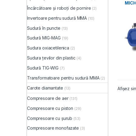
MICH
Încărcătoare și roboți de pornire
500/
(2)
Qasp
Invertoare pentru sudură MMA
(10)
Sudură în puncte
(13)
Sudură MIG-MAG
(19)
Sudura oxiacetilenica
(2)
Sudura țevilor din plastic
(4)
Sudură TIG-WIG
(7)
Transformatoare pentru sudură MMA
(2)
Carote diamantate
(13)
Afișez sin
Compresoare de aer
(131)
Compresoare cu piston
(29)
Compresoare cu șurub
(53)
Compresoare monofazate
(3)