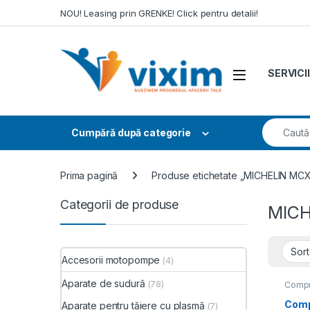
Skip to navigation
Skip to content
NOU! Leasing prin GRENKE! Click pentru detalii!
SERVICII
Search fo
Cumpără după categorie
Prima pagină
Produse etichetate „MICHELIN MC
Categorii de produse
MICH
Accesorii motopompe
(4)
Aparate de sudură
(78)
Compr
Compr
Comp
Aparate pentru tăiere cu plasmă
(7)