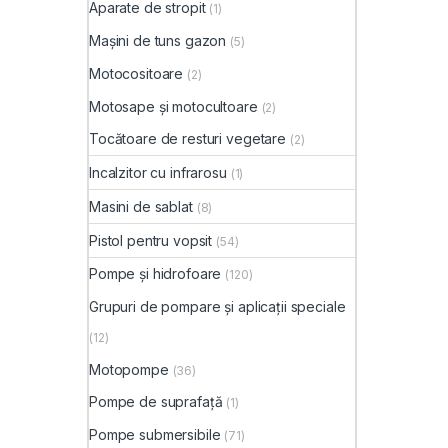
Aparate de stropit
(1)
Mașini de tuns gazon
(5)
Motocositoare
(2)
Motosape și motocultoare
(2)
Tocătoare de resturi vegetare
(2)
Incalzitor cu infrarosu
(1)
Masini de sablat
(8)
Pistol pentru vopsit
(54)
Pompe și hidrofoare
(120)
Grupuri de pompare și aplicații speciale
(12)
Motopompe
(36)
Pompe de suprafață
(1)
Pompe submersibile
(71)