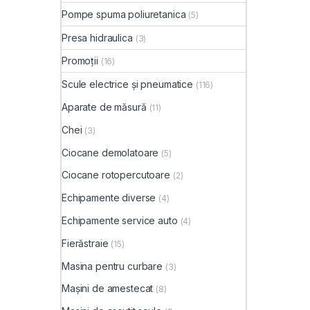
Pompe spuma poliuretanica
(5)
Presa hidraulica
(3)
Promoții
(16)
Scule electrice și pneumatice
(116)
Aparate de măsură
(11)
Chei
(3)
Ciocane demolatoare
(5)
Ciocane rotopercutoare
(2)
Echipamente diverse
(4)
Echipamente service auto
(4)
Fierăstraie
(15)
Masina pentru curbare
(3)
Mașini de amestecat
(8)