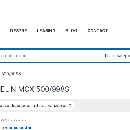
DESPRE
LEASING
BLOG
CONTACT
r:
X 500/998S”
ELIN MCX 500/998S
esoare cu piston
,
esoare de aer
resor cu piston