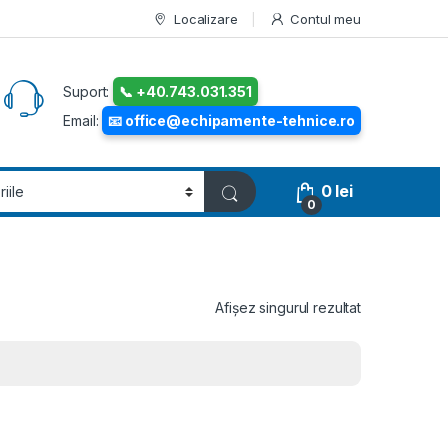
Localizare
Contul meu
Suport:
📞 +40.743.031.351
Email:
📧 office@echipamente-tehnice.ro
0
lei
0
Afișez singurul rezultat