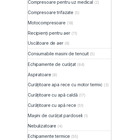
Compresoare pentru uz medical
(2)
Compresoare trifazate
(5)
Motocompresoare
(18)
Recipienți pentru aer
(11)
Uscătoare de aer
(6)
Consumabile masini de tencuit
(5)
Echipamente de curățat
(84)
Aspiratoare
(8)
Curățitoare apa rece cu motor termic
(3)
Curățitoare cu apă caldă
(17)
Curățitoare cu apă rece
(51)
Mașini de curățat pardoseli
(1)
Nebulizatoare
(4)
Echipamente termice
(55)