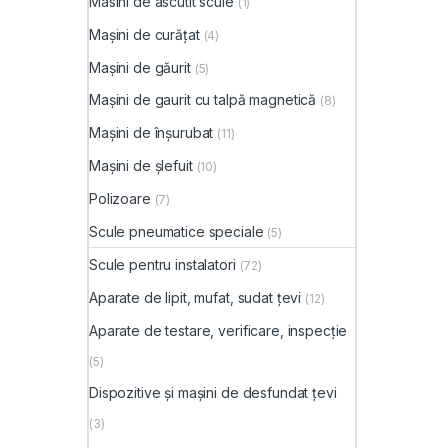
Masini de ascutit scule
(1)
Mașini de curățat
(4)
Mașini de găurit
(5)
Mașini de gaurit cu talpă magnetică
(8)
Mașini de înșurubat
(11)
Mașini de șlefuit
(10)
Polizoare
(7)
Scule pneumatice speciale
(5)
Scule pentru instalatori
(72)
Aparate de lipit, mufat, sudat țevi
(12)
Aparate de testare, verificare, inspecție
(5)
Dispozitive și mașini de desfundat țevi
(3)