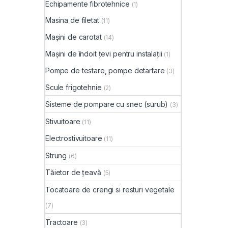
Echipamente fibrotehnice
(1)
Masina de filetat
(11)
Mașini de carotat
(14)
Mașini de îndoit țevi pentru instalații
(1)
Pompe de testare, pompe detartare
(3)
Scule frigotehnie
(2)
Sisteme de pompare cu snec (surub)
(3)
Stivuitoare
(11)
Electrostivuitoare
(11)
Strung
(6)
Tăietor de țeavă
(5)
Tocatoare de crengi si resturi vegetale
(7)
Tractoare
(3)