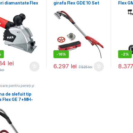
ri diamantate Flex
girafa Flex GDE 10 Set
Flex G
706 FR-Set
Turbo-Jet, 504203,
masinil
CEE, 1400 W,
1010 W, 150 mm
girafa
cime 0-35 mm,
me 10-30 mm
%
-
16%
-
2%
534
lei
6.297
lei
8.37
7.525
lei
8
lei
toare pentru pereți și
e
,
Utilaje pentru
ucții
a de slefuit tip
fa Flex GE 7+MH-
 230/CEE, 710 W,
 mm