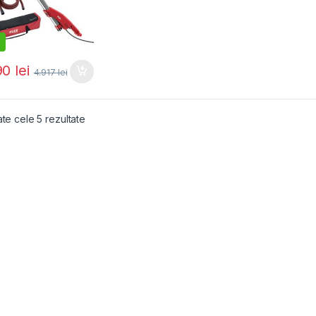
90
lei
4.917
lei
Sortat după popularitate
ate cele 5 rezultate