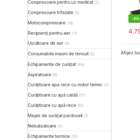
Compresoare pentru uz medical
(2)
Compresoare trifazate
(5)
-
3%
Motocompresoare
(18)
4.7
Recipienți pentru aer
(11)
Uscătoare de aer
(6)
Afișez to
Consumabile masini de tencuit
(5)
Echipamente de curățat
(84)
Aspiratoare
(8)
Curățitoare apa rece cu motor termic
(3)
Curățitoare cu apă caldă
(17)
Curățitoare cu apă rece
(51)
Mașini de curățat pardoseli
(1)
Nebulizatoare
(4)
Echipamente termice
(55)