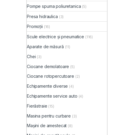
Pompe spuma poliuretanica
(5)
Presa hidraulica
(3)
Promoții
(16)
Scule electrice și pneumatice
(116)
Aparate de măsură
(11)
Chei
(3)
Ciocane demolatoare
(5)
Ciocane rotopercutoare
(2)
Echipamente diverse
(4)
Echipamente service auto
(4)
Fierăstraie
(15)
Masina pentru curbare
(3)
Mașini de amestecat
(8)