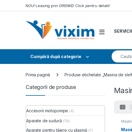
Skip to navigation
Skip to content
NOU! Leasing prin GRENKE! Click pentru detalii!
SERVICII
Search fo
Cumpără după categorie
Prima pagină
Produse etichetate „Masina de slefu
Categorii de produse
Masin
Accesorii motopompe
(4)
Aparate de sudură
(78)
Mașini
electr
Masi
Aparate pentru tăiere cu plasmă
(7)