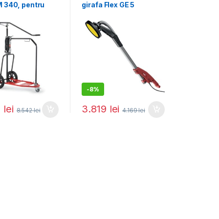
M 340, pentru
girafa Flex GE 5
e de slefuit tip
230/CEE, 500 W, 225
mm
-
8%
7
lei
3.819
lei
8.542
lei
4.169
lei