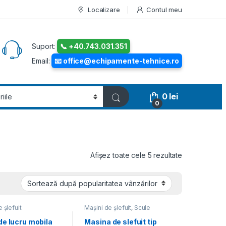
Localizare
Contul meu
Suport:
📞 +40.743.031.351
Email:
📧 office@echipamente-tehnice.ro
0
lei
0
Sortat după p
Afișez toate cele 5 rezultate
 șlefuit
Mașini de șlefuit
,
Scule
electrice și pneumatice
de lucru mobila
Masina de slefuit tip