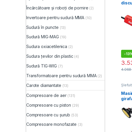
discu
Încărcătoare și roboți de pornire
MS 1
(2)
230/
Invertoare pentru sudură MMA
(10)
adan
lati
Sudură în puncte
(13)
Sudură MIG-MAG
(19)
Sudura oxiacetilenica
(2)
-
13
Sudura țevilor din plastic
(4)
3.
Sudură TIG-WIG
(7)
4.06
Transformatoare pentru sudură MMA
(2)
Carote diamantate
Șlefui
(13)
tavan
constr
Masin
Compresoare de aer
(131)
gira
O+SH
Compresoare cu piston
(29)
225
Compresoare cu șurub
(53)
Compresoare monofazate
(3)