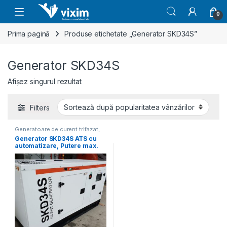
Skip to navigation
Skip to content
0
Prima pagină
Produse etichetate „Generator SKD34S”
Generator SKD34S
Afișez singurul rezultat
Filters
Generatoare de curent trifazat
,
Generatoare electrice
Generator SKD34S ATS cu
automatizare, Putere max.
34 kVA, 400V, AVR, motor
Diesel