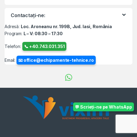
Contactați-ne:
Adresă:
Loc. Aroneanu nr. 199B, Jud. Iasi, România
Program:
L – V: 08:30 – 17:30
Telefon:
📞 +40.743.031.351
Email:
📧 office@echipamente-tehnice.ro
💬 Scrieți-ne pe WhatsApp