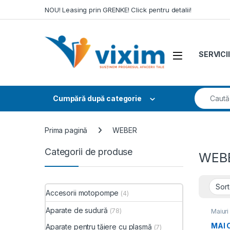
Skip to navigation
Skip to content
NOU! Leasing prin GRENKE! Click pentru detalii!
SERVICII
Search fo
Cumpără după categorie
Prima pagină
WEBER
Categorii de produse
WEB
Accesorii motopompe
(4)
Aparate de sudură
(78)
Maiur
mică 
MAI
Aparate pentru tăiere cu plasmă
(7)