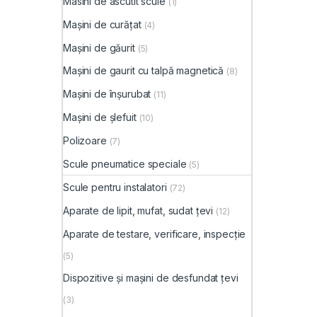
Masini de ascutit scule
(1)
Mașini de curățat
(4)
Mașini de găurit
(5)
Mașini de gaurit cu talpă magnetică
(8)
Mașini de înșurubat
(11)
Mașini de șlefuit
(10)
Polizoare
(7)
Scule pneumatice speciale
(5)
Scule pentru instalatori
(72)
Aparate de lipit, mufat, sudat țevi
(12)
Aparate de testare, verificare, inspecție
(5)
Dispozitive și mașini de desfundat țevi
(3)