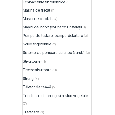
Echipamente fibrotehnice
(1)
Masina de filetat
(11)
Mașini de carotat
(14)
Mașini de îndoit țevi pentru instalații
(1)
Pompe de testare, pompe detartare
(3)
Scule frigotehnie
(2)
Sisteme de pompare cu snec (surub)
(3)
Stivuitoare
(11)
Electrostivuitoare
(11)
Strung
(6)
Tăietor de țeavă
(5)
Tocatoare de crengi si resturi vegetale
(7)
Tractoare
(3)