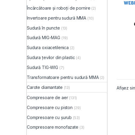
WEBE
Încărcătoare și roboți de pornire
MOT
(2)
Invertoare pentru sudură MMA
(10)
Sudură în puncte
(13)
Sudură MIG-MAG
(19)
Sudura oxiacetilenica
(2)
Sudura țevilor din plastic
(4)
Sudură TIG-WIG
(7)
Transformatoare pentru sudură MMA
(2)
Carote diamantate
(13)
Afișez sin
Compresoare de aer
(131)
Compresoare cu piston
(29)
Compresoare cu șurub
(53)
Compresoare monofazate
(3)