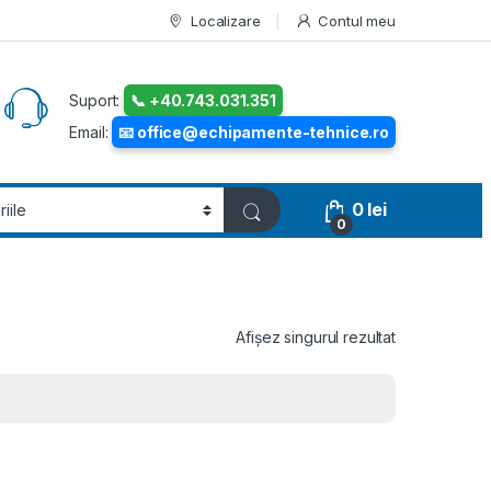
Localizare
Contul meu
Suport:
📞 +40.743.031.351
Email:
📧 office@echipamente-tehnice.ro
0
lei
0
Afișez singurul rezultat