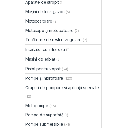
Aparate de stropit
(1)
Mașini de tuns gazon
(5)
Motocositoare
(2)
Motosape și motocultoare
(2)
Tocătoare de resturi vegetare
(2)
Incalzitor cu infrarosu
(1)
Masini de sablat
(8)
Pistol pentru vopsit
(54)
Pompe și hidrofoare
(120)
Grupuri de pompare și aplicații speciale
(12)
Motopompe
(36)
Pompe de suprafață
(1)
Pompe submersibile
(71)