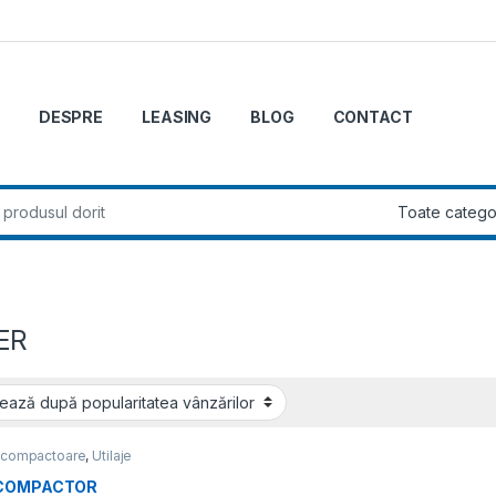
DESPRE
LEASING
BLOG
CONTACT
r:
ER
i compactoare
,
Utilaje
mecanizare
 COMPACTOR