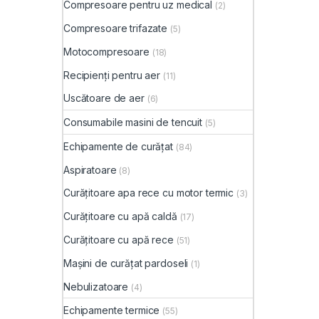
Compresoare pentru uz medical
(2)
Compresoare trifazate
(5)
Motocompresoare
(18)
Recipienți pentru aer
(11)
Uscătoare de aer
(6)
Consumabile masini de tencuit
(5)
Echipamente de curățat
(84)
Aspiratoare
(8)
Curățitoare apa rece cu motor termic
(3)
Curățitoare cu apă caldă
(17)
Curățitoare cu apă rece
(51)
Mașini de curățat pardoseli
(1)
Nebulizatoare
(4)
Echipamente termice
(55)