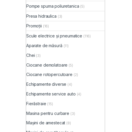
Pompe spuma poliuretanica
(5)
Presa hidraulica
(3)
Promoții
(16)
Scule electrice și pneumatice
(116)
Aparate de măsură
(11)
Chei
(3)
Ciocane demolatoare
(5)
Ciocane rotopercutoare
(2)
Echipamente diverse
(4)
Echipamente service auto
(4)
Fierăstraie
(15)
Masina pentru curbare
(3)
Mașini de amestecat
(8)