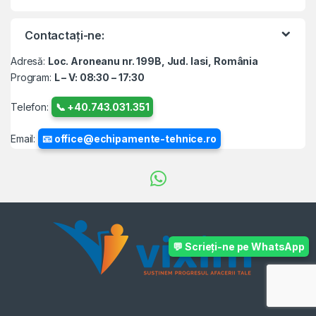
Contactați-ne:
Adresă:
Loc. Aroneanu nr. 199B, Jud. Iasi, România
Program:
L – V: 08:30 – 17:30
Telefon:
📞 +40.743.031.351
Email:
📧 office@echipamente-tehnice.ro
💬 Scrieți-ne pe WhatsApp