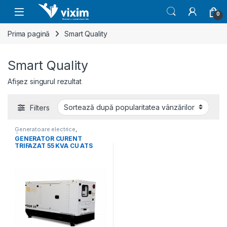
Skip to navigation
Skip to content
0
Prima pagină
Smart Quality
Smart Quality
Afișez singurul rezultat
Filters
Generatoare electrice
,
Generatoare mari
GENERATOR CURENT
TRIFAZAT 55 KVA CU ATS
INCLUS SQR55