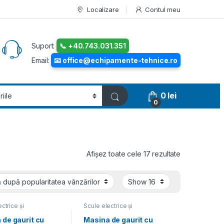
Localizare
Contul meu
Suport:
📞 +40.743.031.351
Email:
📧 office@echipamente-tehnice.ro
0
lei
0
Sortat după p
Afișez toate cele 17 rezultate
ctrice și
Scule electrice și
ice
,
Mașini de găurit
pneumatice
,
Mașini de găurit
 de gaurit cu
Masina de gaurit cu