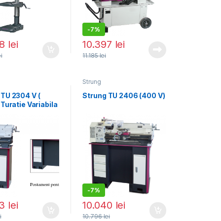
-
7%
88
lei
10.397
lei
ei
11.185
lei
Strung
 TU 2304 V (
Strung TU 2406 (400 V)
 Turatie Variabila
-
7%
73
lei
10.040
lei
i
10.796
lei