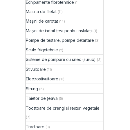
Echipamente fibrotehnice
(1)
Masina de filetat
(11)
Mașini de carotat
(14)
Mașini de îndoit țevi pentru instalații
(1)
Pompe de testare, pompe detartare
(3)
Scule frigotehnie
(2)
Sisteme de pompare cu snec (surub)
(3)
Stivuitoare
(11)
Electrostivuitoare
(11)
Strung
(6)
Tăietor de țeavă
(5)
Tocatoare de crengi si resturi vegetale
(7)
Tractoare
(3)