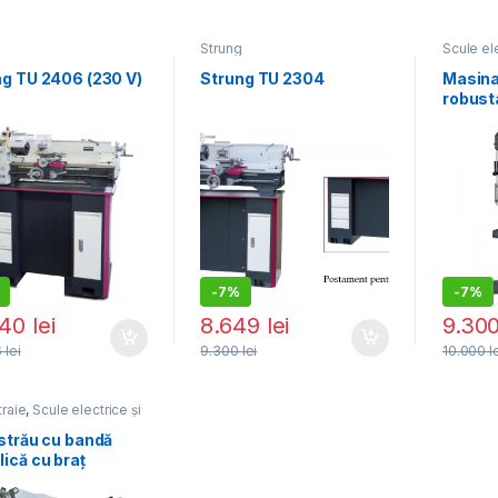
g
Strung
Scule ele
pneumat
cu talpă
ng TU 2406 (230 V)
Strung TU 2304
Masina
robusta
-
7%
-
7%
040
lei
8.649
lei
9.30
6
lei
9.300
lei
10.000
l
traie
,
Scule electrice și
atice
strău cu bandă
ică cu braț
ant S 275 NV