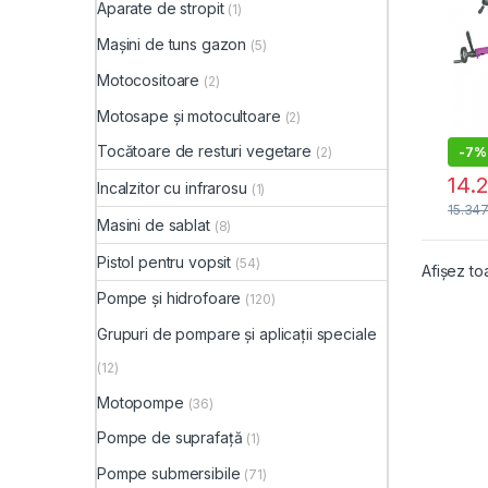
Aparate de stropit
(1)
Mașini de tuns gazon
(5)
Motocositoare
(2)
Motosape și motocultoare
(2)
Tocătoare de resturi vegetare
-
7%
(2)
14.
Incalzitor cu infrarosu
(1)
15.34
Masini de sablat
(8)
Pistol pentru vopsit
(54)
Afișez to
Pompe și hidrofoare
(120)
Grupuri de pompare și aplicații speciale
(12)
Motopompe
(36)
Pompe de suprafață
(1)
Pompe submersibile
(71)