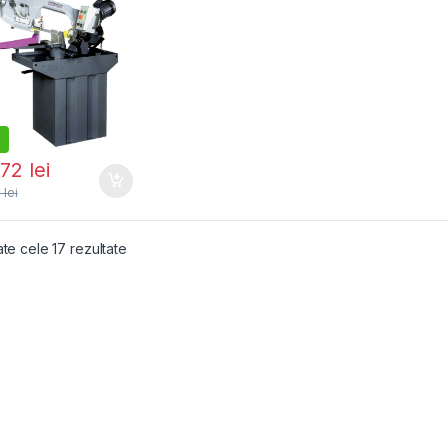
272
lei
7
lei
Sortat după popularitate
ate cele 17 rezultate