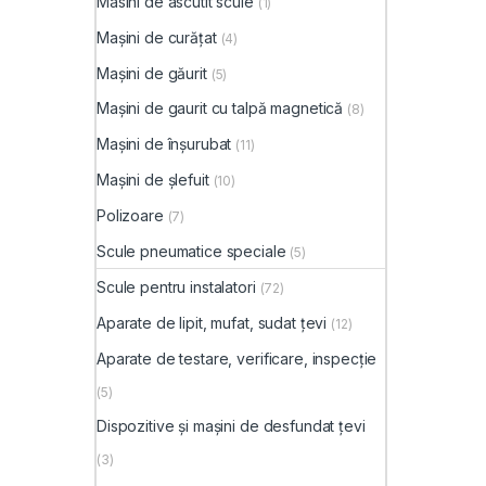
Masini de ascutit scule
(1)
Mașini de curățat
(4)
Mașini de găurit
(5)
Mașini de gaurit cu talpă magnetică
(8)
Mașini de înșurubat
(11)
Mașini de șlefuit
(10)
Polizoare
(7)
Scule pneumatice speciale
(5)
Scule pentru instalatori
(72)
Aparate de lipit, mufat, sudat țevi
(12)
Aparate de testare, verificare, inspecție
(5)
Dispozitive și mașini de desfundat țevi
(3)