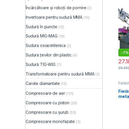
Încărcătoare și roboți de pornire
(2)
Invertoare pentru sudură MMA
(10)
Sudură în puncte
(13)
Sudură MIG-MAG
(19)
Sudura oxiacetilenica
(2)
-
7%
Sudura țevilor din plastic
(4)
27.
Sudură TIG-WIG
(7)
29.23
Transformatoare pentru sudură MMA
(2)
Carote diamantate
Fierăs
(13)
pneum
Fieră
Compresoare de aer
(131)
meta
Compresoare cu piston
(29)
Compresoare cu șurub
(53)
Compresoare monofazate
(3)