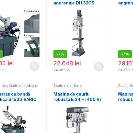
angrenaje DH 32GS
angren
-
7%
-
7%
185
lei
22.648
lei
29.1
2
lei
24.353
lei
31.378
l
traie
,
Scule electrice și
Scule electrice și
Scule ele
atice
pneumatice
,
Mașini de gaurit
pneumat
cu talpă magnetică
cu talpă
strău cu bandă
Masina de gaurit
Masina
lică S 150G VARIO
robusta B 24 H (400 V)
robust