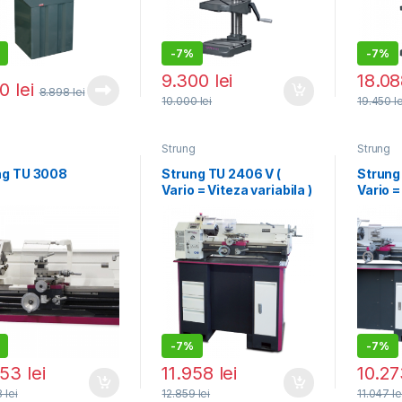
-
7%
-
7%
9.300
lei
18.0
30
lei
8.898
lei
10.000
lei
19.450
l
g
Strung
Strung
ng TU 3008
Strung TU 2406 V (
Strung
Vario = Viteza variabila )
Vario =
)
-
7%
-
7%
053
lei
11.958
lei
10.2
8
lei
12.859
lei
11.047
le