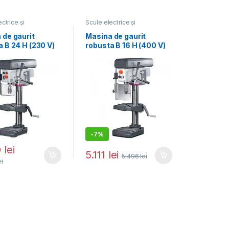
ctrice și
Scule electrice și
ice
,
Mașini de gaurit
pneumatice
,
Mașini de gaurit
 magnetică
cu talpă magnetică
 de gaurit
Masina de gaurit
 B 24 H (230 V)
robusta B 16 H (400 V)
-
7%
0
lei
5.111
lei
5.496
lei
ei