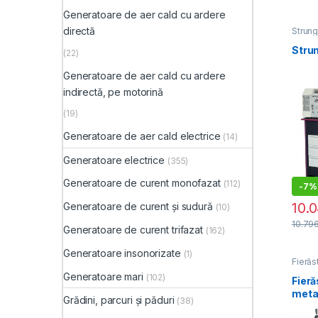
Generatoare de aer cald cu ardere
directă
Strun
Stru
(22)
Generatoare de aer cald cu ardere
indirectă, pe motorină
(19)
Generatoare de aer cald electrice
(14)
Generatoare electrice
(355)
Generatoare de curent monofazat
(112)
-
7%
10.
Generatoare de curent și sudură
(10)
10.79
Generatoare de curent trifazat
(162)
Generatoare insonorizate
(1)
Fierăs
pneum
Generatoare mari
(102)
Fieră
metal
Grădini, parcuri și păduri
(38)
pivot