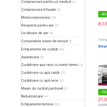
Compresoare pentru uz medical
(2)
Compresoare trifazate
(5)
-
9%
Motocompresoare
(18)
8.1
Recipienți pentru aer
(11)
Uscătoare de aer
(6)
Strun
Consumabile masini de tencuit
(5)
Stru
Echipamente de curățat
(84)
Aspiratoare
(8)
Curățitoare apa rece cu motor termic
(3)
Curățitoare cu apă caldă
(17)
Curățitoare cu apă rece
(51)
Mașini de curățat pardoseli
(1)
-
7%
Nebulizatoare
(4)
21.
Echipamente termice
(55)
22.63