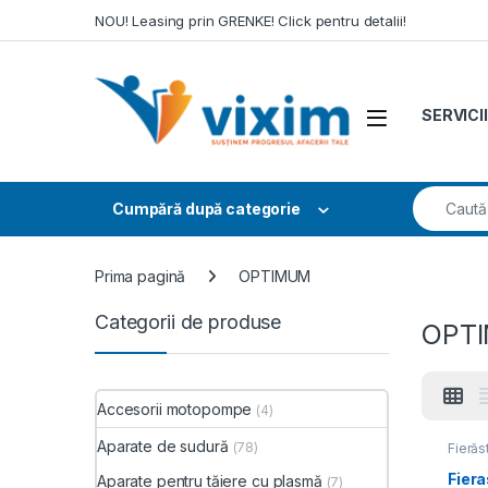
Skip to navigation
Skip to content
NOU! Leasing prin GRENKE! Click pentru detalii!
SERVICII
Search fo
Cumpără după categorie
Prima pagină
OPTIMUM
Categorii de produse
OPT
Accesorii motopompe
(4)
Aparate de sudură
(78)
Fierăs
pneum
Fiera
Aparate pentru tăiere cu plasmă
(7)