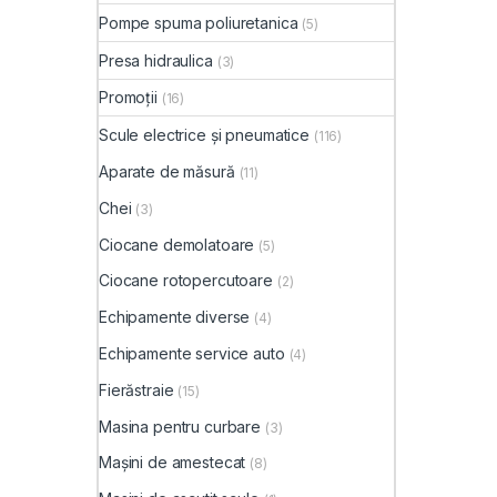
Pompe spuma poliuretanica
(5)
Presa hidraulica
(3)
Promoții
(16)
Scule electrice și pneumatice
(116)
Aparate de măsură
(11)
Chei
(3)
Ciocane demolatoare
(5)
Ciocane rotopercutoare
(2)
Echipamente diverse
(4)
Echipamente service auto
(4)
Fierăstraie
(15)
Masina pentru curbare
(3)
Mașini de amestecat
(8)