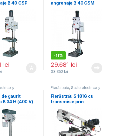
aje B 40 GSP
angrenaje B 40 GSM
-
11%
81
lei
29.681
lei
ei
33.352
lei
ctrice și
Fierăstraie
,
Scule electrice și
ice
,
Mașini de gaurit
pneumatice
 magnetică
 de gaurit
Fierăstrău S 181G cu
a B 34 H (400 V)
transmisie prin
reductor (3 trepte de
viteză)