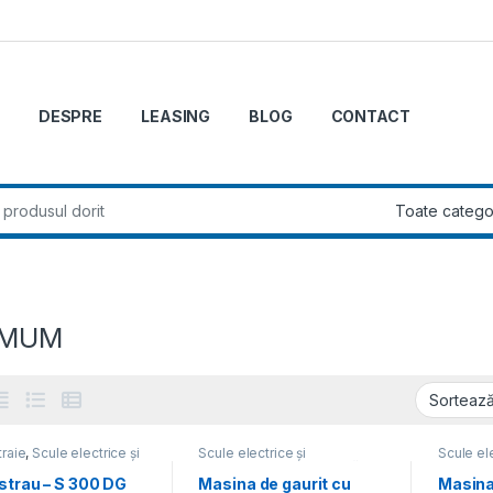
DESPRE
LEASING
BLOG
CONTACT
r:
IMUM
traie
,
Scule electrice și
Scule electrice și
Scule ele
atice
pneumatice
,
Mașini de găurit
pneumat
strau – S 300 DG
Masina de gaurit cu
Masina