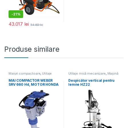
-
21%
43.017
lei
54.400
lei
Produse similare
Maiuri compactoare
,
Utilaje
Utilaje mică mecanizare
,
Mașină
mică mecanizare
de tocat/despicat lemne
MAI COMPACTOR WEBER
Despicător vertical pentru
SRV 660 Hd, MOTOR HONDA
lemne HZ22
GXR120