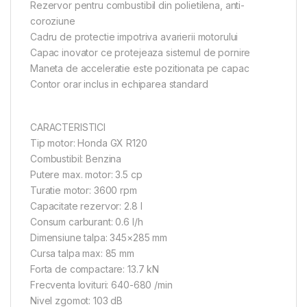
Rezervor pentru combustibil din polietilena, anti-
coroziune
Cadru de protectie impotriva avarierii motorului
Capac inovator ce protejeaza sistemul de pornire
Maneta de acceleratie este pozitionata pe capac
Contor orar inclus in echiparea standard
CARACTERISTICI
Tip motor: Honda GX R120
Combustibil: Benzina
Putere max. motor: 3.5 cp
Turatie motor: 3600 rpm
Capacitate rezervor: 2.8 l
Consum carburant: 0.6 l/h
Dimensiune talpa: 345×285 mm
Cursa talpa max: 85 mm
Forta de compactare: 13.7 kN
Frecventa lovituri: 640-680 /min
Nivel zgomot: 103 dB