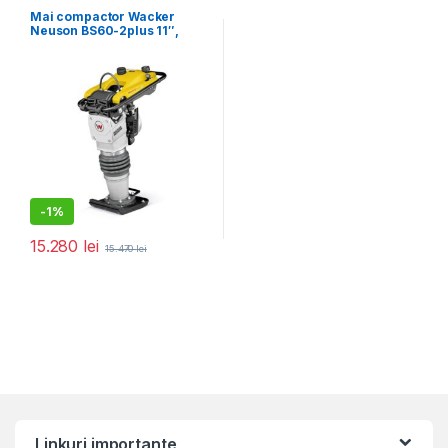
pentru construcții
Mai compactor Wacker
Neuson BS60-2plus 11″,
motor 2T, forta de impact 18
kN, greutate 66 kg
-
1%
15.280
lei
15.470
lei
Linkuri importante