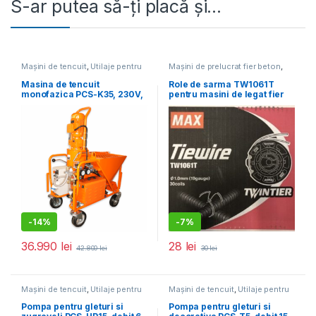
S-ar putea să-ți placă și…
Mașini de tencuit
,
Utilaje pentru
Mașini de prelucrat fier beton
,
construcții
Utilaje pentru construcții
Masina de tencuit
Role de sarma TW1061T
monofazica PCS-K35, 230V,
pentru masini de legat fier
debit material 5-20 l /min.
beton Max RB441T
-
14%
-
7%
36.990
lei
28
lei
42.800
lei
30
lei
Mașini de tencuit
,
Utilaje pentru
Mașini de tencuit
,
Utilaje pentru
construcții
construcții
Pompa pentru gleturi si
Pompa pentru gleturi si