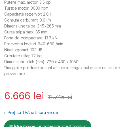
Putere max. motor: 3.5 cp
Turatie motor: 3600 rpm
Capacitate rezervor: 2.8 l
Consum carburant: 0.6 l/h
Dimensiune talpa: 345×285 mm
Cursa talpa max: 85 mm
Forta de compactare: 13.7 kN
Frecventa lovituri: 640-680 /min
Nivel zgomot: 103 dB
Greutate utilaj: 72 kg
Dimensiuni Lxlxh (mm): 720 x 430 x 1050
*Imaginile produselor sunt afisate in magazinul online cu titlu de
prezentare
6.666
lei
11.745
lei
ℹ️
Preț cu TVA și timbru verde
💬 Întreabă-ne ceva despre acest produs!