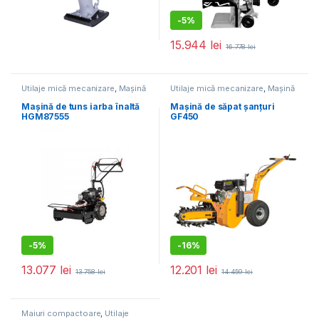
-
5%
15.944
lei
16.778
lei
Utilaje mică mecanizare
,
Mașină
Utilaje mică mecanizare
,
Mașină
tuns iarba
de săpat șanțuri
Mașină de tuns iarba înaltă
Mașină de săpat șanțuri
HGM87555
GF450
-
5%
-
16%
13.077
lei
12.201
lei
13.758
lei
14.459
lei
Maiuri compactoare
,
Utilaje