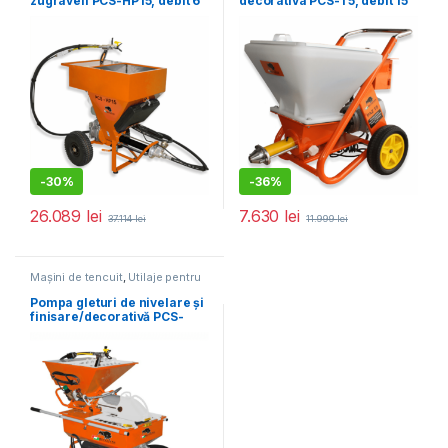
zugraveli PCS-HP15, debit 6
decorativa PCS-T5, debit 15
l/min., motor 2200W
l/min., motor 2200W
-
30%
-
36%
26.089
lei
7.630
lei
37.114
lei
11.999
lei
Mașini de tencuit
,
Utilaje pentru
construcții
Pompa gleturi de nivelare și
finisare/decorativă PCS-
MS100, debit 6 l/min., motor
2200W