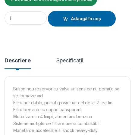
Mai compactor MC75-H, 13.7 kN motor Honda, benzina 3.5 cp, 
Adaugă în coș
Descriere
Specificații
Buson nou rezervor cu valva unisens ce nu permite sa
se formeze vid
Filtru aer dublu, primul grosier iar cel de-al 2-lea fin
Filtru benzina cu capac transparent
Motorizare in 4 timpi, alimentare benzina
Sisteme multiple de filtrare aer si combustibil
Maneta de acceleratie si shock heavy-duty