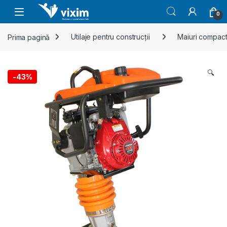
Skip to navigation
Skip to content
0
Prima pagină
Utilaje pentru construcții
Maiuri compac
🔍
-
43%